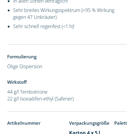
In allen Sorten verträglich!
Sehr breites Wirkungsspektrum (>95 % Wirkung
gegen 47 Unkräuter)
Sehr schnell regenfest (<1 h)!
Formulierung
Ölige Dispersion
Wirkstoff
44 g/l Tembotrione
22 g/l Isoxadifen-ethyl (Safener)
Artikelnummer
Verpackungsgröße
Paletten
Karton 4 x 5 l