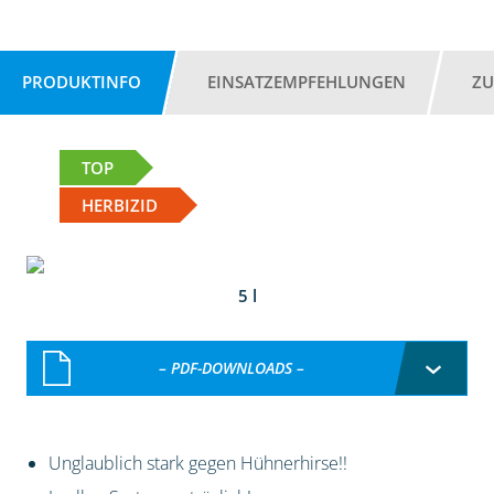
PRODUKTINFO
EINSATZEMPFEHLUNGEN
ZU
TOP
HERBIZID
5 l
– PDF-DOWNLOADS –
Unglaublich stark gegen Hühnerhirse!!