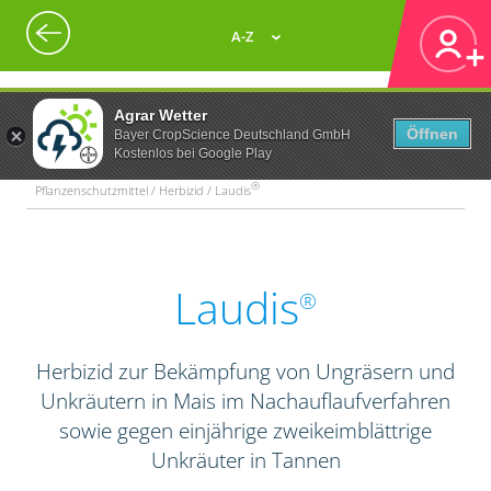
A-Z
Agrar Wetter
Öffnen
Bayer CropScience Deutschland GmbH
Kostenlos bei Google Play
®
Pflanzenschutzmittel / Herbizid / Laudis
Laudis
®
Herbizid zur Bekämpfung von Ungräsern und
Unkräutern in Mais im Nachauflaufverfahren
sowie gegen einjährige zweikeimblättrige
Unkräuter in Tannen