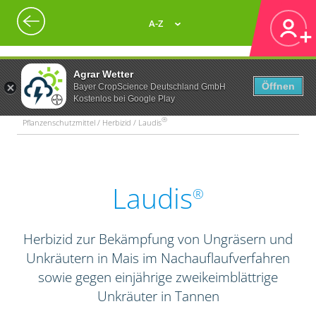
A-Z
Agrar Wetter
Öffnen
Bayer CropScience Deutschland GmbH
Kostenlos bei Google Play
®
Pflanzenschutzmittel / Herbizid / Laudis
Laudis
®
Herbizid zur Bekämpfung von Ungräsern und
Unkräutern in Mais im Nachauflaufverfahren
sowie gegen einjährige zweikeimblättrige
Unkräuter in Tannen