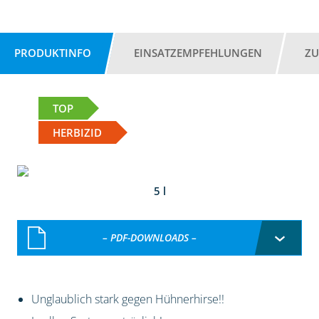
PRODUKTINFO
EINSATZEMPFEHLUNGEN
ZU
TOP
HERBIZID
5 l
– PDF-DOWNLOADS –
Unglaublich stark gegen Hühnerhirse!!