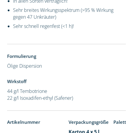
In allen Sorten verträglich!
Sehr breites Wirkungsspektrum (>95 % Wirkung
gegen 47 Unkräuter)
Sehr schnell regenfest (<1 h)!
Formulierung
Ölige Dispersion
Wirkstoff
44 g/l Tembotrione
22 g/l Isoxadifen-ethyl (Safener)
Artikelnummer
Verpackungsgröße
Paletten
Karton 4 x 5 l