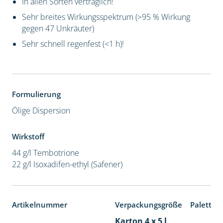
In allen Sorten verträglich!
Sehr breites Wirkungsspektrum (>95 % Wirkung
gegen 47 Unkräuter)
Sehr schnell regenfest (<1 h)!
Formulierung
Ölige Dispersion
Wirkstoff
44 g/l Tembotrione
22 g/l Isoxadifen-ethyl (Safener)
Artikelnummer
Verpackungsgröße
Paletten
Karton 4 x 5 l