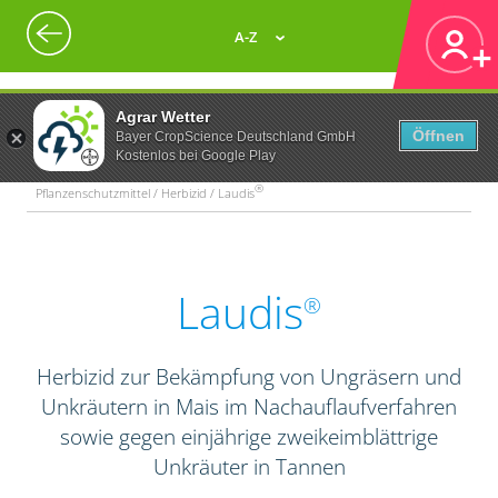
A-Z
Agrar Wetter
Öffnen
Bayer CropScience Deutschland GmbH
Kostenlos bei Google Play
®
Pflanzenschutzmittel / Herbizid / Laudis
Laudis
®
Herbizid zur Bekämpfung von Ungräsern und
Unkräutern in Mais im Nachauflaufverfahren
sowie gegen einjährige zweikeimblättrige
Unkräuter in Tannen