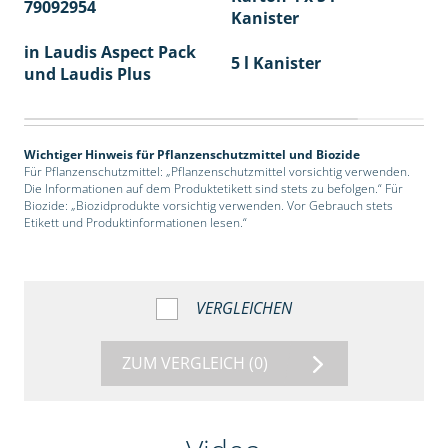
79092954
40
Kanister
in Laudis Aspect Pack
5 l Kanister
und Laudis Plus
Wichtiger Hinweis für Pflanzenschutzmittel und Biozide
Für Pflanzenschutzmittel: „Pflanzenschutzmittel vorsichtig verwenden.
Die Informationen auf dem Produktetikett sind stets zu befolgen.“ Für
Biozide: „Biozidprodukte vorsichtig verwenden. Vor Gebrauch stets
Etikett und Produktinformationen lesen.“
VERGLEICHEN
ZUM VERGLEICH
(0)