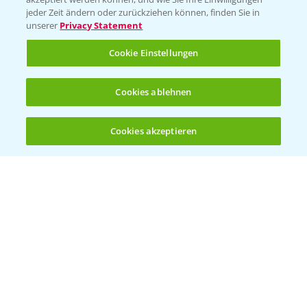
jeder Zeit ändern oder zurückziehen können, finden Sie in
Hilfe in Notfällen
unserer
Privacy Statement
T.
+49 (0)214/30-20220
Cookie Einstellungen
Cookies ablehnen
Cookies akzeptieren
Öffnen
Bis zu 4 Produkte vergleichen:
(noch 4)
Folgen Sie uns
Allgemeine Nutzungsbedingungen
Datenschutzerklärung
Impressum
Gebrauchshinweise