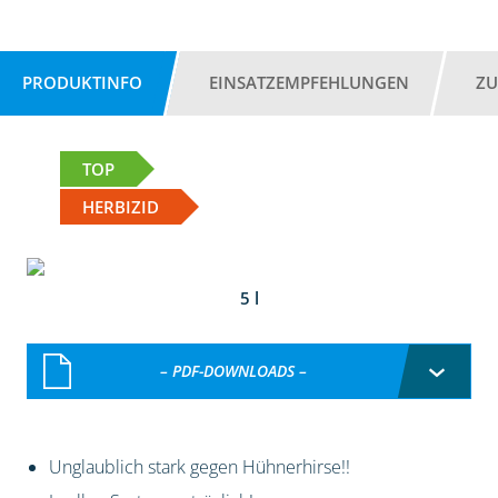
PRODUKTINFO
EINSATZEMPFEHLUNGEN
ZU
TOP
HERBIZID
5 l
– PDF-DOWNLOADS –
Unglaublich stark gegen Hühnerhirse!!