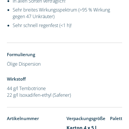
In allen Sorten verträglich!
Sehr breites Wirkungsspektrum (>95 % Wirkung
gegen 47 Unkräuter)
Sehr schnell regenfest (<1 h)!
Formulierung
Ölige Dispersion
Wirkstoff
44 g/l Tembotrione
22 g/l Isoxadifen-ethyl (Safener)
Artikelnummer
Verpackungsgröße
Paletten
Karton 4 x 5 l