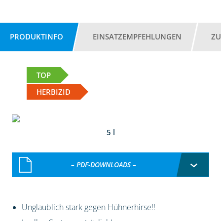
PRODUKTINFO
EINSATZEMPFEHLUNGEN
ZU
TOP
HERBIZID
5 l
– PDF-DOWNLOADS –
Unglaublich stark gegen Hühnerhirse!!