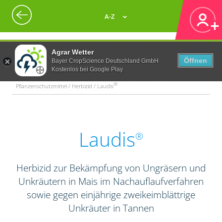
A-Z
Agrar Wetter
Öffnen
Bayer CropScience Deutschland GmbH
Kostenlos bei Google Play
®
Pflanzenschutzmittel / Herbizid / Laudis
Laudis
®
Herbizid zur Bekämpfung von Ungräsern und
Unkräutern in Mais im Nachauflaufverfahren
sowie gegen einjährige zweikeimblättrige
Unkräuter in Tannen