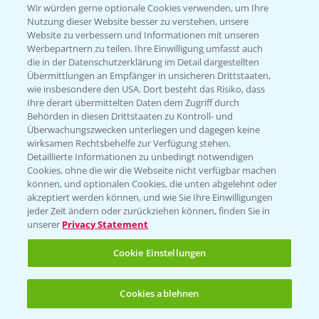
T.
+49 (0)174 346 564 1
Wir würden gerne optionale Cookies verwenden, um Ihre
Nutzung dieser Website besser zu verstehen, unsere
Website zu verbessern und Informationen mit unseren
KONTAKT
Werbepartnern zu teilen. Ihre Einwilligung umfasst auch
die in der Datenschutzerklärung im Detail dargestellten
Übermittlungen an Empfänger in unsicheren Drittstaaten,
Hilfe in Notfällen
wie insbesondere den USA. Dort besteht das Risiko, dass
Ihre derart übermittelten Daten dem Zugriff durch
T.
+49 (0)214/30-20220
Behörden in diesen Drittstaaten zu Kontroll- und
Überwachungszwecken unterliegen und dagegen keine
wirksamen Rechtsbehelfe zur Verfügung stehen.
Detaillierte Informationen zu unbedingt notwendigen
Cookies, ohne die wir die Webseite nicht verfügbar machen
können, und optionalen Cookies, die unten abgelehnt oder
akzeptiert werden können, und wie Sie Ihre Einwilligungen
jeder Zeit ändern oder zurückziehen können, finden Sie in
Folgen Sie uns
unserer
Privacy Statement
Cookie Einstellungen
Cookies ablehnen