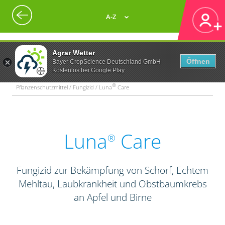
A-Z
Agrar Wetter
Öffnen
Bayer CropScience Deutschland GmbH
Kostenlos bei Google Play
®
Pflanzenschutzmittel / Fungizid / Luna
Care
Luna
Care
®
Fungizid zur Bekämpfung von Schorf, Echtem
Mehltau, Laubkrankheit und Obstbaumkrebs
an Apfel und Birne