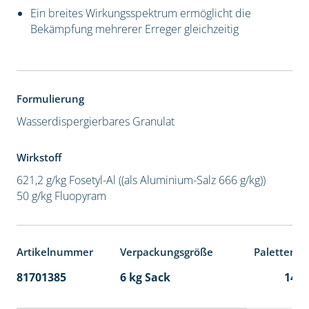
Ein breites Wirkungsspektrum ermöglicht die
Bekämpfung mehrerer Erreger gleichzeitig
Formulierung
Wasserdispergierbares Granulat
Wirkstoff
621,2 g/kg Fosetyl-Al ((als Aluminium-Salz 666 g/kg))
50 g/kg Fluopyram
Artikelnummer
Verpackungsgröße
Palettenei
81701385
6 kg Sack
141