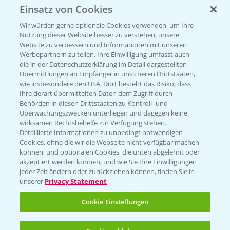
Einsatz von Cookies
Beratung auf WhatsApp
T.
+49 (0)174 346 564 1
Wir würden gerne optionale Cookies verwenden, um Ihre
Nutzung dieser Website besser zu verstehen, unsere
Website zu verbessern und Informationen mit unseren
KONTAKT
Werbepartnern zu teilen. Ihre Einwilligung umfasst auch
die in der Datenschutzerklärung im Detail dargestellten
Übermittlungen an Empfänger in unsicheren Drittstaaten,
Hilfe in Notfällen
wie insbesondere den USA. Dort besteht das Risiko, dass
Ihre derart übermittelten Daten dem Zugriff durch
T.
+49 (0)214/30-20220
Behörden in diesen Drittstaaten zu Kontroll- und
Überwachungszwecken unterliegen und dagegen keine
wirksamen Rechtsbehelfe zur Verfügung stehen.
Detaillierte Informationen zu unbedingt notwendigen
Cookies, ohne die wir die Webseite nicht verfügbar machen
können, und optionalen Cookies, die unten abgelehnt oder
akzeptiert werden können, und wie Sie Ihre Einwilligungen
jeder Zeit ändern oder zurückziehen können, finden Sie in
Folgen Sie uns
unserer
Privacy Statement
Cookie Einstellungen