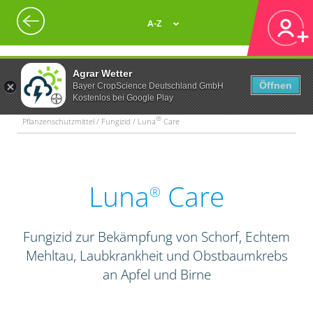
A-Z
Agrar Wetter
Öffnen
Bayer CropScience Deutschland GmbH
Kostenlos bei Google Play
®
Pflanzenschutzmittel / Fungizid / Luna
Care
Luna
Care
®
Fungizid zur Bekämpfung von Schorf, Echtem
Mehltau, Laubkrankheit und Obstbaumkrebs
an Apfel und Birne