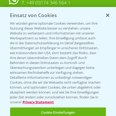
T.
+49 (0)174 346 564 1
Einsatz von Cookies
KONTAKT
Wir würden gerne optionale Cookies verwenden, um Ihre
Nutzung dieser Website besser zu verstehen, unsere
Hilfe in Notfällen
Website zu verbessern und Informationen mit unseren
T.
+49 (0)214/30-20220
Werbepartnern zu teilen. Ihre Einwilligung umfasst auch
die in der Datenschutzerklärung im Detail dargestellten
Übermittlungen an Empfänger in unsicheren Drittstaaten,
wie insbesondere den USA. Dort besteht das Risiko, dass
Ihre derart übermittelten Daten dem Zugriff durch
Behörden in diesen Drittstaaten zu Kontroll- und
Überwachungszwecken unterliegen und dagegen keine
wirksamen Rechtsbehelfe zur Verfügung stehen.
Folgen Sie uns
Detaillierte Informationen zu unbedingt notwendigen
Cookies, ohne die wir die Webseite nicht verfügbar machen
können, und optionalen Cookies, die unten abgelehnt oder
akzeptiert werden können, und wie Sie Ihre Einwilligungen
jeder Zeit ändern oder zurückziehen können, finden Sie in
unserer
Privacy Statement
Cookie Einstellungen