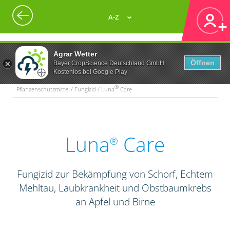
A-Z
Agrar Wetter
Öffnen
Bayer CropScience Deutschland GmbH
Kostenlos bei Google Play
®
Pflanzenschutzmittel / Fungizid / Luna
Care
Luna
Care
®
Fungizid zur Bekämpfung von Schorf, Echtem
Mehltau, Laubkrankheit und Obstbaumkrebs
an Apfel und Birne