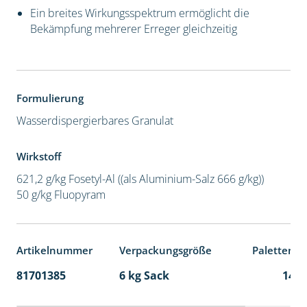
Ein breites Wirkungsspektrum ermöglicht die
Bekämpfung mehrerer Erreger gleichzeitig
Formulierung
Wasserdispergierbares Granulat
Wirkstoff
621,2 g/kg Fosetyl-Al ((als Aluminium-Salz 666 g/kg))
50 g/kg Fluopyram
Artikelnummer
Verpackungsgröße
Palettenei
81701385
6 kg Sack
141