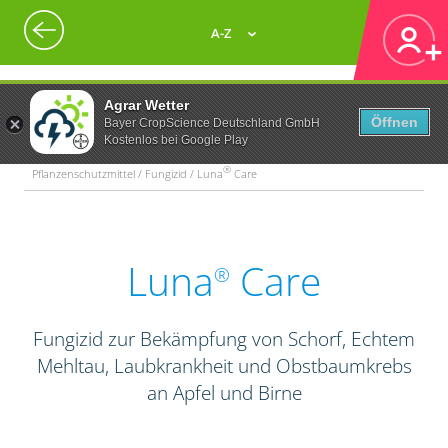
A-Z
Agrar Wetter
Öffnen
Bayer CropScience Deutschland GmbH
Kostenlos bei Google Play
®
Pflanzenschutzmittel / Fungizid / Luna
Care
Luna
Care
®
Fungizid zur Bekämpfung von Schorf, Echtem
Mehltau, Laubkrankheit und Obstbaumkrebs
an Apfel und Birne