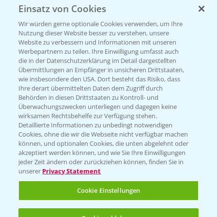
Einsatz von Cookies
Beratung auf WhatsApp
T.
+49 (0)174 346 564 1
Wir würden gerne optionale Cookies verwenden, um Ihre
Nutzung dieser Website besser zu verstehen, unsere
Website zu verbessern und Informationen mit unseren
KONTAKT
Werbepartnern zu teilen. Ihre Einwilligung umfasst auch
die in der Datenschutzerklärung im Detail dargestellten
Übermittlungen an Empfänger in unsicheren Drittstaaten,
Hilfe in Notfällen
wie insbesondere den USA. Dort besteht das Risiko, dass
Ihre derart übermittelten Daten dem Zugriff durch
T.
+49 (0)214/30-20220
Behörden in diesen Drittstaaten zu Kontroll- und
Überwachungszwecken unterliegen und dagegen keine
wirksamen Rechtsbehelfe zur Verfügung stehen.
Detaillierte Informationen zu unbedingt notwendigen
Cookies, ohne die wir die Webseite nicht verfügbar machen
können, und optionalen Cookies, die unten abgelehnt oder
akzeptiert werden können, und wie Sie Ihre Einwilligungen
jeder Zeit ändern oder zurückziehen können, finden Sie in
Folgen Sie uns
unserer
Privacy Statement
Cookie Einstellungen