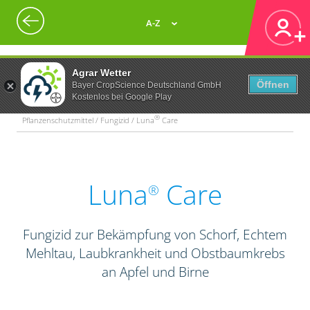
A-Z
Agrar Wetter
Öffnen
Bayer CropScience Deutschland GmbH
Kostenlos bei Google Play
®
Pflanzenschutzmittel / Fungizid / Luna
Care
Luna
Care
®
Fungizid zur Bekämpfung von Schorf, Echtem
Mehltau, Laubkrankheit und Obstbaumkrebs
an Apfel und Birne