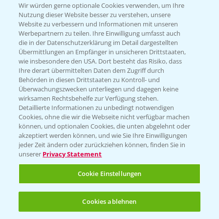
T.
+49 (0)174 346 564 1
Wir würden gerne optionale Cookies verwenden, um Ihre
Nutzung dieser Website besser zu verstehen, unsere
Website zu verbessern und Informationen mit unseren
KONTAKT
Werbepartnern zu teilen. Ihre Einwilligung umfasst auch
die in der Datenschutzerklärung im Detail dargestellten
Übermittlungen an Empfänger in unsicheren Drittstaaten,
Hilfe in Notfällen
wie insbesondere den USA. Dort besteht das Risiko, dass
Ihre derart übermittelten Daten dem Zugriff durch
T.
+49 (0)214/30-20220
Behörden in diesen Drittstaaten zu Kontroll- und
Überwachungszwecken unterliegen und dagegen keine
wirksamen Rechtsbehelfe zur Verfügung stehen.
Detaillierte Informationen zu unbedingt notwendigen
Cookies, ohne die wir die Webseite nicht verfügbar machen
können, und optionalen Cookies, die unten abgelehnt oder
akzeptiert werden können, und wie Sie Ihre Einwilligungen
jeder Zeit ändern oder zurückziehen können, finden Sie in
Folgen Sie uns
unserer
Privacy Statement
Cookie Einstellungen
Cookies ablehnen