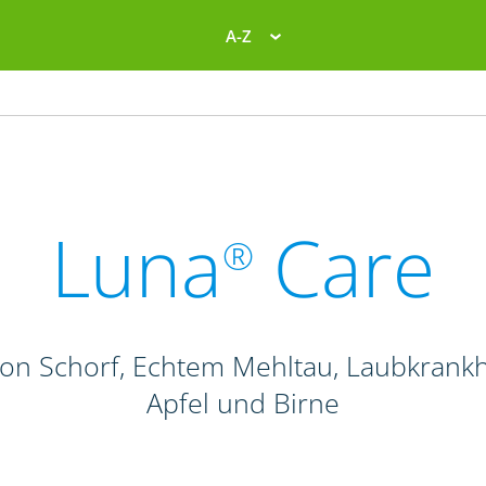
A-Z
Luna
Care
®
von Schorf, Echtem Mehltau, Laubkrank
Apfel und Birne