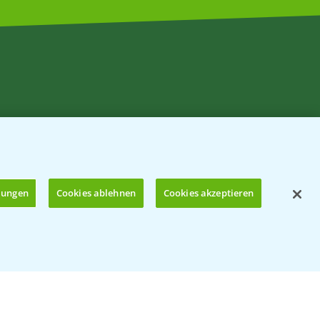
llungen
Cookies ablehnen
Cookies akzeptieren
© Bayer CropScience Deutschland GmbH
Öffnen