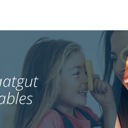
atgut
ables