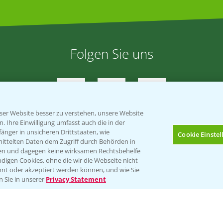
Folgen Sie uns
er Website besser zu verstehen, unsere Website
 Ihre Einwilligung umfasst auch die in der
nger in unsicheren Drittstaaten, wie
Cookie Einste
mittelten Daten dem Zugriff durch Behörden in
gen und dagegen keine wirksamen Rechtsbehelfe
Impressum
Gebrauchshinweise
digen Cookies, ohne die wir die Webseite nicht
nt oder akzeptiert werden können, und wie Sie
Bis zu 4 Produkte vergleichen:
(noch 4)
n Sie in unserer
Privacy Statement