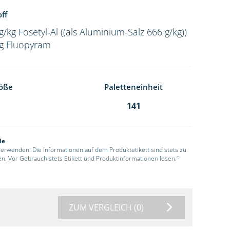
ff
g/kg Fosetyl-Al ((als Aluminium-Salz 666 g/kg))
kg Fluopyram
öße
Paletteneinheit
141
de
 verwenden. Die Informationen auf dem Produktetikett sind stets zu
en. Vor Gebrauch stets Etikett und Produktinformationen lesen.“
ZUM VERGLEICH
(0)