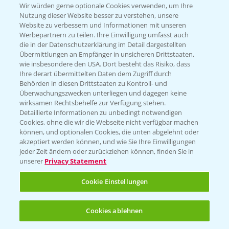
T.
+49 (0)174 346 564 1
Wir würden gerne optionale Cookies verwenden, um Ihre
Nutzung dieser Website besser zu verstehen, unsere
Website zu verbessern und Informationen mit unseren
KONTAKT
Werbepartnern zu teilen. Ihre Einwilligung umfasst auch
die in der Datenschutzerklärung im Detail dargestellten
Übermittlungen an Empfänger in unsicheren Drittstaaten,
Hilfe in Notfällen
wie insbesondere den USA. Dort besteht das Risiko, dass
Ihre derart übermittelten Daten dem Zugriff durch
T.
+49 (0)214/30-20220
Behörden in diesen Drittstaaten zu Kontroll- und
Überwachungszwecken unterliegen und dagegen keine
wirksamen Rechtsbehelfe zur Verfügung stehen.
Detaillierte Informationen zu unbedingt notwendigen
Cookies, ohne die wir die Webseite nicht verfügbar machen
können, und optionalen Cookies, die unten abgelehnt oder
akzeptiert werden können, und wie Sie Ihre Einwilligungen
jeder Zeit ändern oder zurückziehen können, finden Sie in
Folgen Sie uns
unserer
Privacy Statement
Cookie Einstellungen
Cookies ablehnen