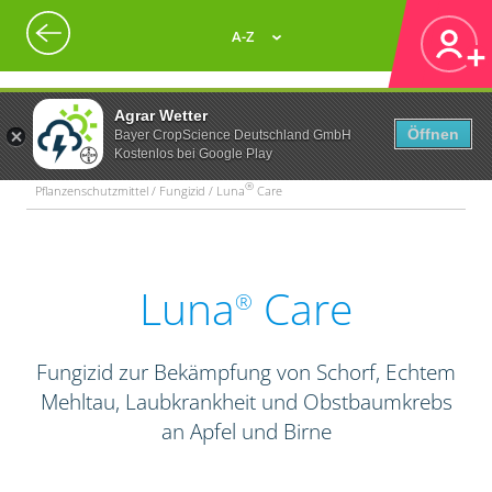
A-Z
Agrar Wetter
Öffnen
Bayer CropScience Deutschland GmbH
Kostenlos bei Google Play
®
Pflanzenschutzmittel / Fungizid / Luna
Care
Luna
Care
®
Fungizid zur Bekämpfung von Schorf, Echtem
Mehltau, Laubkrankheit und Obstbaumkrebs
an Apfel und Birne