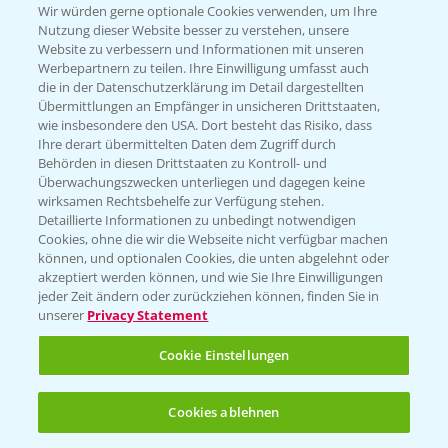
T.
+49 (0)174 346 564 1
Wir würden gerne optionale Cookies verwenden, um Ihre
Nutzung dieser Website besser zu verstehen, unsere
Website zu verbessern und Informationen mit unseren
KONTAKT
Werbepartnern zu teilen. Ihre Einwilligung umfasst auch
die in der Datenschutzerklärung im Detail dargestellten
Übermittlungen an Empfänger in unsicheren Drittstaaten,
Hilfe in Notfällen
wie insbesondere den USA. Dort besteht das Risiko, dass
Ihre derart übermittelten Daten dem Zugriff durch
T.
+49 (0)214/30-20220
Behörden in diesen Drittstaaten zu Kontroll- und
Überwachungszwecken unterliegen und dagegen keine
wirksamen Rechtsbehelfe zur Verfügung stehen.
Detaillierte Informationen zu unbedingt notwendigen
Cookies, ohne die wir die Webseite nicht verfügbar machen
können, und optionalen Cookies, die unten abgelehnt oder
akzeptiert werden können, und wie Sie Ihre Einwilligungen
jeder Zeit ändern oder zurückziehen können, finden Sie in
Folgen Sie uns
unserer
Privacy Statement
Cookie Einstellungen
Cookies ablehnen