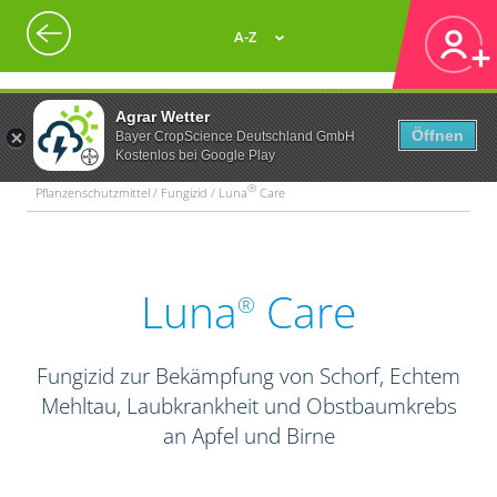
A-Z
Agrar Wetter
Öffnen
Bayer CropScience Deutschland GmbH
Kostenlos bei Google Play
®
Pflanzenschutzmittel / Fungizid / Luna
Care
Luna
Care
®
Fungizid zur Bekämpfung von Schorf, Echtem
Mehltau, Laubkrankheit und Obstbaumkrebs
an Apfel und Birne