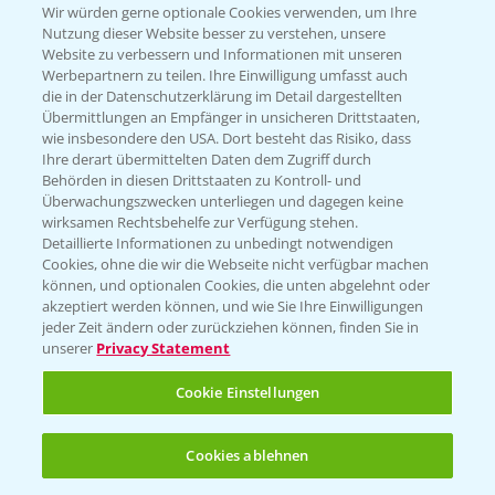
T.
+49 (0)174 346 564 1
Wir würden gerne optionale Cookies verwenden, um Ihre
Nutzung dieser Website besser zu verstehen, unsere
Website zu verbessern und Informationen mit unseren
KONTAKT
Werbepartnern zu teilen. Ihre Einwilligung umfasst auch
die in der Datenschutzerklärung im Detail dargestellten
Übermittlungen an Empfänger in unsicheren Drittstaaten,
Hilfe in Notfällen
wie insbesondere den USA. Dort besteht das Risiko, dass
Ihre derart übermittelten Daten dem Zugriff durch
T.
+49 (0)214/30-20220
Behörden in diesen Drittstaaten zu Kontroll- und
Überwachungszwecken unterliegen und dagegen keine
wirksamen Rechtsbehelfe zur Verfügung stehen.
Detaillierte Informationen zu unbedingt notwendigen
Cookies, ohne die wir die Webseite nicht verfügbar machen
können, und optionalen Cookies, die unten abgelehnt oder
akzeptiert werden können, und wie Sie Ihre Einwilligungen
jeder Zeit ändern oder zurückziehen können, finden Sie in
Folgen Sie uns
unserer
Privacy Statement
Cookie Einstellungen
Cookies ablehnen