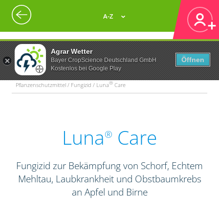
A-Z
Agrar Wetter
Öffnen
Bayer CropScience Deutschland GmbH
Kostenlos bei Google Play
®
Pflanzenschutzmittel / Fungizid / Luna
Care
Luna
Care
®
Fungizid zur Bekämpfung von Schorf, Echtem
Mehltau, Laubkrankheit und Obstbaumkrebs
an Apfel und Birne