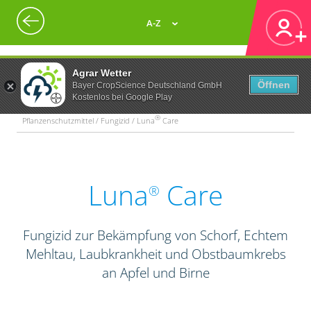
A-Z
Agrar Wetter
Öffnen
Bayer CropScience Deutschland GmbH
Kostenlos bei Google Play
®
Pflanzenschutzmittel / Fungizid / Luna
Care
Luna
Care
®
Fungizid zur Bekämpfung von Schorf, Echtem
Mehltau, Laubkrankheit und Obstbaumkrebs
an Apfel und Birne