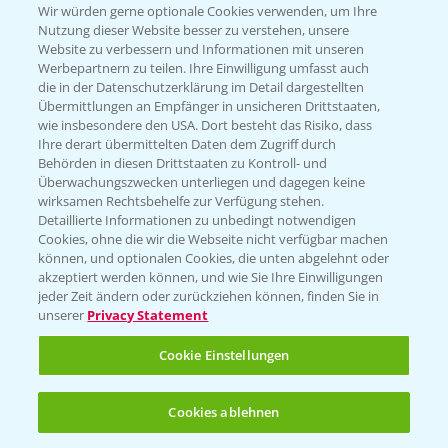
T.
+49 (0)174 346 564 1
Wir würden gerne optionale Cookies verwenden, um Ihre
Nutzung dieser Website besser zu verstehen, unsere
Website zu verbessern und Informationen mit unseren
KONTAKT
Werbepartnern zu teilen. Ihre Einwilligung umfasst auch
die in der Datenschutzerklärung im Detail dargestellten
Übermittlungen an Empfänger in unsicheren Drittstaaten,
Hilfe in Notfällen
wie insbesondere den USA. Dort besteht das Risiko, dass
Ihre derart übermittelten Daten dem Zugriff durch
T.
+49 (0)214/30-20220
Behörden in diesen Drittstaaten zu Kontroll- und
Überwachungszwecken unterliegen und dagegen keine
wirksamen Rechtsbehelfe zur Verfügung stehen.
Detaillierte Informationen zu unbedingt notwendigen
Cookies, ohne die wir die Webseite nicht verfügbar machen
können, und optionalen Cookies, die unten abgelehnt oder
akzeptiert werden können, und wie Sie Ihre Einwilligungen
jeder Zeit ändern oder zurückziehen können, finden Sie in
Folgen Sie uns
unserer
Privacy Statement
Cookie Einstellungen
Cookies ablehnen