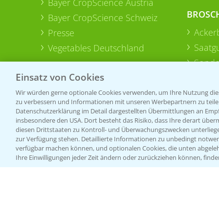
Bayer CropScience Austria
BROSC
Bayer CropScience Schweiz
Acker
Presse
Saatg
Vegetables Deutschland
Sonde
Einsatz von Cookies
Wir würden gerne optionale Cookies verwenden, um Ihre Nutzung dies
zu verbessern und Informationen mit unseren Werbepartnern zu teilen.
Datenschutzerklärung im Detail dargestellten Übermittlungen an Empfä
insbesondere den USA. Dort besteht das Risiko, dass Ihre derart über
diesen Drittstaaten zu Kontroll- und Überwachungszwecken unterlie
zur Verfügung stehen. Detaillierte Informationen zu unbedingt notwen
verfügbar machen können, und optionalen Cookies, die unten abgeleh
Ihre Einwilligungen jeder Zeit ändern oder zurückziehen können, finde