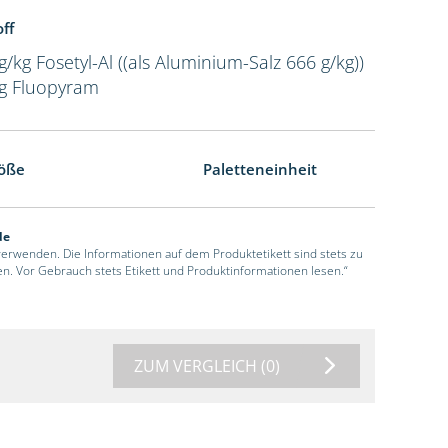
ff
g/kg Fosetyl-Al ((als Aluminium-Salz 666 g/kg))
kg Fluopyram
öße
Paletteneinheit
de
 verwenden. Die Informationen auf dem Produktetikett sind stets zu
en. Vor Gebrauch stets Etikett und Produktinformationen lesen.“
ZUM VERGLEICH
(0)