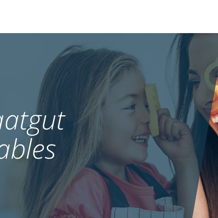
atgut
ables