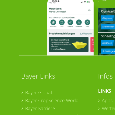
Bayer Links
Infos
LINKS
Bayer Global
Bayer CropScience World
Apps
Bayer Karriere
Wetter