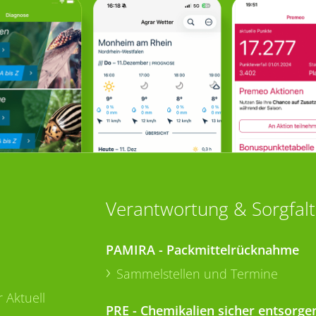
Verantwortung & Sorgfalt
PAMIRA - Packmittelrücknahme
Sammelstellen und Termine
 Aktuell
PRE - Chemikalien sicher entsorge