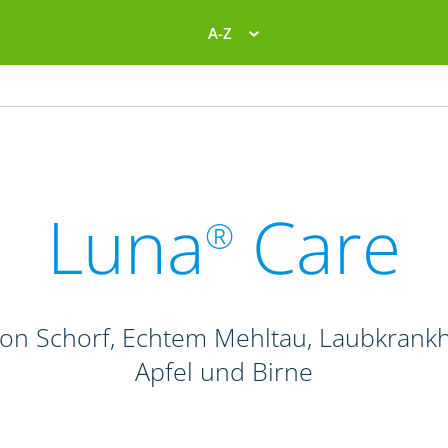
A-Z
Luna
Care
®
von Schorf, Echtem Mehltau, Laubkrank
Apfel und Birne