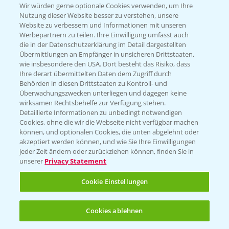
T.
+49 (0)174 346 564 1
Wir würden gerne optionale Cookies verwenden, um Ihre
Nutzung dieser Website besser zu verstehen, unsere
Website zu verbessern und Informationen mit unseren
KONTAKT
Werbepartnern zu teilen. Ihre Einwilligung umfasst auch
die in der Datenschutzerklärung im Detail dargestellten
Übermittlungen an Empfänger in unsicheren Drittstaaten,
Hilfe in Notfällen
wie insbesondere den USA. Dort besteht das Risiko, dass
Ihre derart übermittelten Daten dem Zugriff durch
T.
+49 (0)214/30-20220
Behörden in diesen Drittstaaten zu Kontroll- und
Überwachungszwecken unterliegen und dagegen keine
wirksamen Rechtsbehelfe zur Verfügung stehen.
Detaillierte Informationen zu unbedingt notwendigen
Cookies, ohne die wir die Webseite nicht verfügbar machen
können, und optionalen Cookies, die unten abgelehnt oder
akzeptiert werden können, und wie Sie Ihre Einwilligungen
jeder Zeit ändern oder zurückziehen können, finden Sie in
Folgen Sie uns
unserer
Privacy Statement
Cookie Einstellungen
Cookies ablehnen