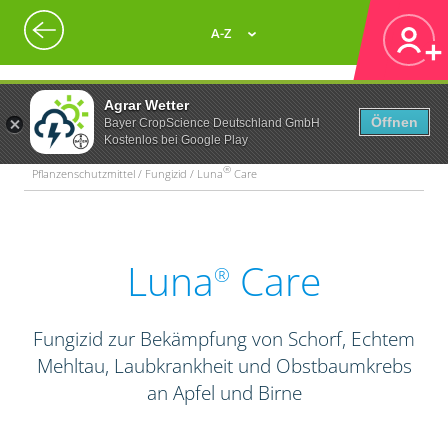
A-Z
Agrar Wetter
Öffnen
Bayer CropScience Deutschland GmbH
Kostenlos bei Google Play
®
Pflanzenschutzmittel / Fungizid / Luna
Care
Luna
Care
®
Fungizid zur Bekämpfung von Schorf, Echtem
Mehltau, Laubkrankheit und Obstbaumkrebs
an Apfel und Birne