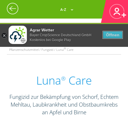
A-Z
Agrar Wetter
Öffnen
Bayer CropScience Deutschland GmbH
Kostenlos bei Google Play
®
Pflanzenschutzmittel / Fungizid / Luna
Care
Luna
Care
®
Fungizid zur Bekämpfung von Schorf, Echtem
Mehltau, Laubkrankheit und Obstbaumkrebs
an Apfel und Birne