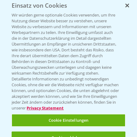
Einsatz von Cookies
Beratung auf WhatsApp
T.
+49 (0)174 346 564 1
Wir würden gerne optionale Cookies verwenden, um Ihre
Nutzung dieser Website besser zu verstehen, unsere
Website zu verbessern und Informationen mit unseren
KONTAKT
Werbepartnern zu teilen. Ihre Einwilligung umfasst auch
die in der Datenschutzerklärung im Detail dargestellten
Übermittlungen an Empfänger in unsicheren Drittstaaten,
Hilfe in Notfällen
wie insbesondere den USA. Dort besteht das Risiko, dass
Ihre derart übermittelten Daten dem Zugriff durch
T.
+49 (0)214/30-20220
Behörden in diesen Drittstaaten zu Kontroll- und
Überwachungszwecken unterliegen und dagegen keine
wirksamen Rechtsbehelfe zur Verfügung stehen.
Detaillierte Informationen zu unbedingt notwendigen
Cookies, ohne die wir die Webseite nicht verfügbar machen
können, und optionalen Cookies, die unten abgelehnt oder
akzeptiert werden können, und wie Sie Ihre Einwilligungen
jeder Zeit ändern oder zurückziehen können, finden Sie in
Folgen Sie uns
unserer
Privacy Statement
Cookie Einstellungen