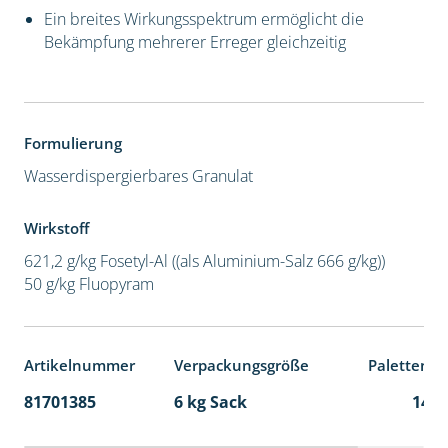
Ein breites Wirkungsspektrum ermöglicht die
Bekämpfung mehrerer Erreger gleichzeitig
Formulierung
Wasserdispergierbares Granulat
Wirkstoff
621,2 g/kg Fosetyl-Al ((als Aluminium-Salz 666 g/kg))
50 g/kg Fluopyram
Artikelnummer
Verpackungsgröße
Palettenei
81701385
6 kg Sack
141