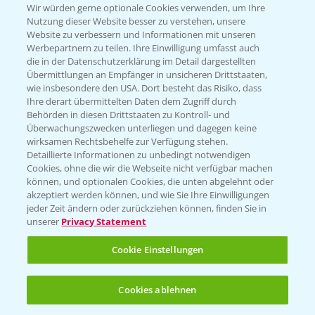
T.
+49 (0)174 346 564 1
Wir würden gerne optionale Cookies verwenden, um Ihre
Nutzung dieser Website besser zu verstehen, unsere
Website zu verbessern und Informationen mit unseren
KONTAKT
Werbepartnern zu teilen. Ihre Einwilligung umfasst auch
die in der Datenschutzerklärung im Detail dargestellten
Übermittlungen an Empfänger in unsicheren Drittstaaten,
Hilfe in Notfällen
wie insbesondere den USA. Dort besteht das Risiko, dass
Ihre derart übermittelten Daten dem Zugriff durch
T.
+49 (0)214/30-20220
Behörden in diesen Drittstaaten zu Kontroll- und
Überwachungszwecken unterliegen und dagegen keine
wirksamen Rechtsbehelfe zur Verfügung stehen.
Detaillierte Informationen zu unbedingt notwendigen
Cookies, ohne die wir die Webseite nicht verfügbar machen
können, und optionalen Cookies, die unten abgelehnt oder
akzeptiert werden können, und wie Sie Ihre Einwilligungen
jeder Zeit ändern oder zurückziehen können, finden Sie in
Folgen Sie uns
unserer
Privacy Statement
Cookie Einstellungen
Cookies ablehnen