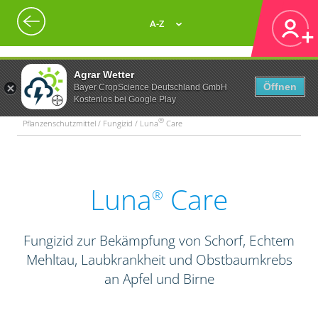
A-Z
Agrar Wetter
Öffnen
Bayer CropScience Deutschland GmbH
Kostenlos bei Google Play
®
Pflanzenschutzmittel / Fungizid / Luna
Care
Luna
Care
®
Fungizid zur Bekämpfung von Schorf, Echtem
Mehltau, Laubkrankheit und Obstbaumkrebs
an Apfel und Birne