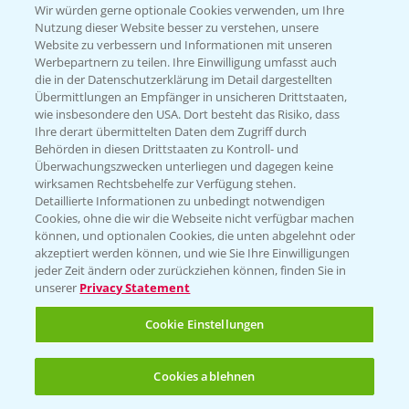
T.
+49 (0)174 346 564 1
Wir würden gerne optionale Cookies verwenden, um Ihre
Nutzung dieser Website besser zu verstehen, unsere
Website zu verbessern und Informationen mit unseren
KONTAKT
Werbepartnern zu teilen. Ihre Einwilligung umfasst auch
die in der Datenschutzerklärung im Detail dargestellten
Übermittlungen an Empfänger in unsicheren Drittstaaten,
Hilfe in Notfällen
wie insbesondere den USA. Dort besteht das Risiko, dass
Ihre derart übermittelten Daten dem Zugriff durch
T.
+49 (0)214/30-20220
Behörden in diesen Drittstaaten zu Kontroll- und
Überwachungszwecken unterliegen und dagegen keine
wirksamen Rechtsbehelfe zur Verfügung stehen.
Detaillierte Informationen zu unbedingt notwendigen
Cookies, ohne die wir die Webseite nicht verfügbar machen
können, und optionalen Cookies, die unten abgelehnt oder
akzeptiert werden können, und wie Sie Ihre Einwilligungen
jeder Zeit ändern oder zurückziehen können, finden Sie in
Folgen Sie uns
unserer
Privacy Statement
Cookie Einstellungen
Cookies ablehnen