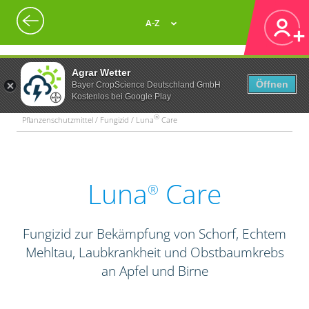
A-Z
Agrar Wetter
Öffnen
Bayer CropScience Deutschland GmbH
Kostenlos bei Google Play
®
Pflanzenschutzmittel / Fungizid / Luna
Care
Luna
Care
®
Fungizid zur Bekämpfung von Schorf, Echtem
Mehltau, Laubkrankheit und Obstbaumkrebs
an Apfel und Birne