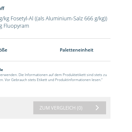
ff
g/kg Fosetyl-Al ((als Aluminium-Salz 666 g/kg))
kg Fluopyram
öße
Paletteneinheit
de
 verwenden. Die Informationen auf dem Produktetikett sind stets zu
en. Vor Gebrauch stets Etikett und Produktinformationen lesen.“
ZUM VERGLEICH
(0)