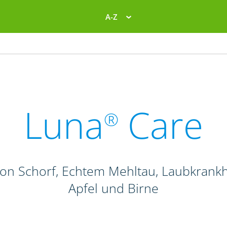
A-Z
Luna
Care
®
von Schorf, Echtem Mehltau, Laubkrank
Apfel und Birne