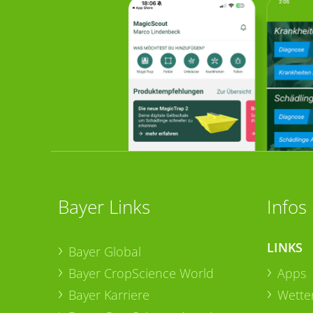
Bayer Links
Infos
LINKS
Bayer Global
Bayer CropScience World
Apps
Bayer Karriere
Wetter