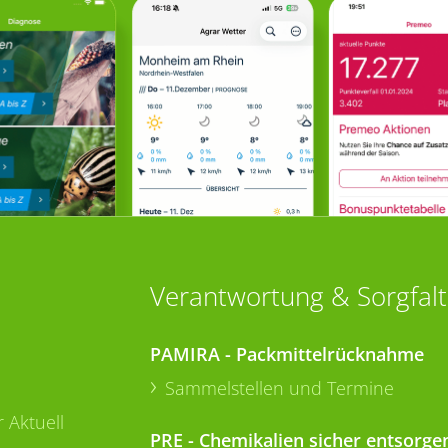
Verantwortung & Sorgfalt
PAMIRA - Packmittelrücknahme
Sammelstellen und Termine
 Aktuell
PRE - Chemikalien sicher entsorge