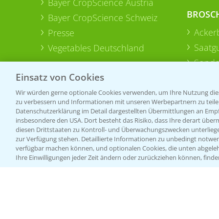
Bayer CropScience Austria
BROSC
Bayer CropScience Schweiz
Acker
Presse
Saatg
Vegetables Deutschland
Sonde
Einsatz von Cookies
Wir würden gerne optionale Cookies verwenden, um Ihre Nutzung dies
zu verbessern und Informationen mit unseren Werbepartnern zu teilen.
Datenschutzerklärung im Detail dargestellten Übermittlungen an Empfä
insbesondere den USA. Dort besteht das Risiko, dass Ihre derart über
diesen Drittstaaten zu Kontroll- und Überwachungszwecken unterlie
zur Verfügung stehen. Detaillierte Informationen zu unbedingt notwen
verfügbar machen können, und optionalen Cookies, die unten abgeleh
Ihre Einwilligungen jeder Zeit ändern oder zurückziehen können, finde