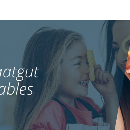
atgut
ables