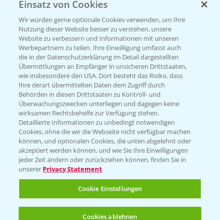
Einsatz von Cookies
Beratung auf WhatsApp
T.
+49 (0)174 346 564 1
Wir würden gerne optionale Cookies verwenden, um Ihre
Nutzung dieser Website besser zu verstehen, unsere
Website zu verbessern und Informationen mit unseren
KONTAKT
Werbepartnern zu teilen. Ihre Einwilligung umfasst auch
die in der Datenschutzerklärung im Detail dargestellten
Übermittlungen an Empfänger in unsicheren Drittstaaten,
Hilfe in Notfällen
wie insbesondere den USA. Dort besteht das Risiko, dass
Ihre derart übermittelten Daten dem Zugriff durch
T.
+49 (0)214/30-20220
Behörden in diesen Drittstaaten zu Kontroll- und
Überwachungszwecken unterliegen und dagegen keine
wirksamen Rechtsbehelfe zur Verfügung stehen.
Detaillierte Informationen zu unbedingt notwendigen
Cookies, ohne die wir die Webseite nicht verfügbar machen
können, und optionalen Cookies, die unten abgelehnt oder
akzeptiert werden können, und wie Sie Ihre Einwilligungen
jeder Zeit ändern oder zurückziehen können, finden Sie in
Folgen Sie uns
unserer
Privacy Statement
Cookie Einstellungen
Cookies ablehnen