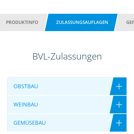
PRODUKTINFO
ZULASSUNGSAUFLAGEN
GE
BVL-Zulassungen
OBSTBAU
WEINBAU
GEMÜSEBAU