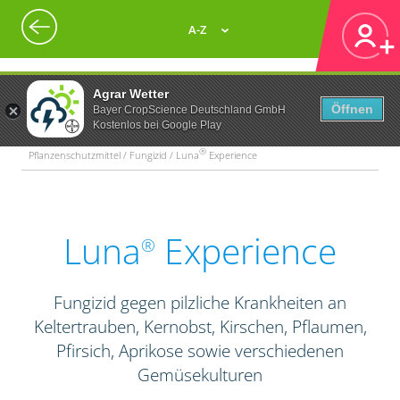
A-Z
Agrar Wetter
Öffnen
Bayer CropScience Deutschland GmbH
Kostenlos bei Google Play
®
Pflanzenschutzmittel / Fungizid / Luna
Experience
Luna
Experience
®
Fungizid gegen pilzliche Krankheiten an
Keltertrauben, Kernobst, Kirschen, Pflaumen,
Pfirsich, Aprikose sowie verschiedenen
Gemüsekulturen