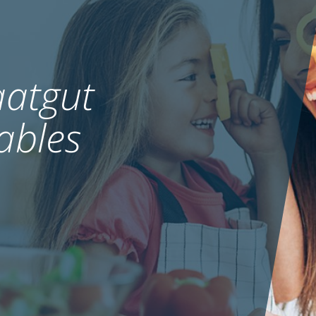
atgut
ables