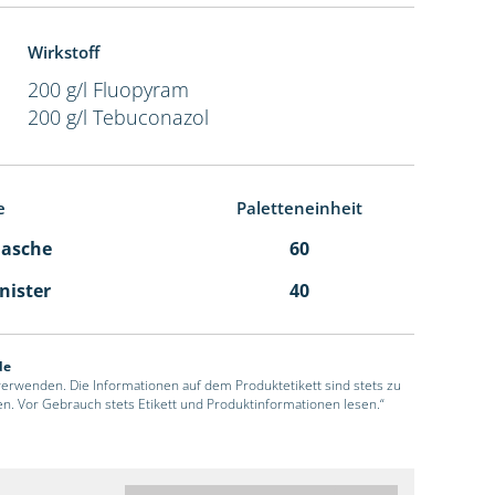
Wirkstoff
200 g/l Fluopyram
200 g/l Tebuconazol
e
Paletteneinheit
Flasche
60
anister
40
de
 verwenden. Die Informationen auf dem Produktetikett sind stets zu
en. Vor Gebrauch stets Etikett und Produktinformationen lesen.“