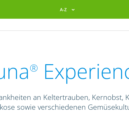
A-Z
una
Experien
®
ankheiten an Keltertrauben, Kernobst, K
ikose sowie verschiedenen Gemüsekult