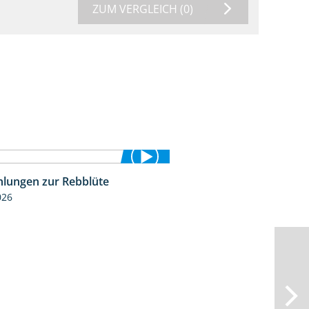
ZUM VERGLEICH
(0)
lungen zur Rebblüte
3:48
026