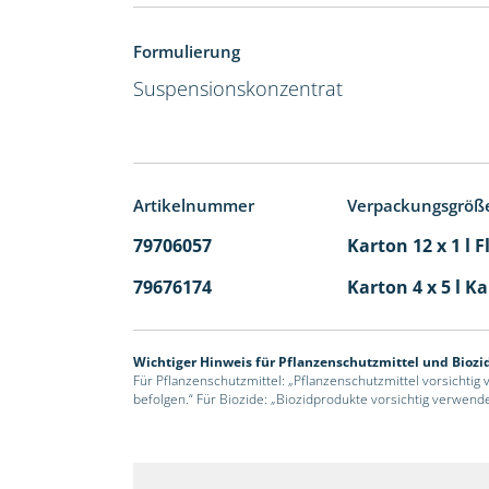
Formulierung
Suspensionskonzentrat
Artikelnummer
Verpackungsgröß
79706057
Karton 12 x 1 l 
79676174
Karton 4 x 5 l K
Wichtiger Hinweis für Pflanzenschutzmittel und Biozi
Für Pflanzenschutzmittel: „Pflanzenschutzmittel vorsichtig
befolgen.“ Für Biozide: „Biozidprodukte vorsichtig verwend