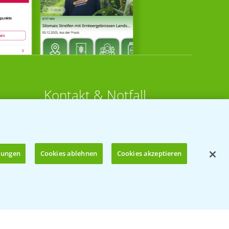
Kontakt & Notfall
Beratung auf WhatsApp
T.
+49 (0)174 346 564 1
llungen
Cookies ablehnen
Cookies akzeptieren
KONTAKT
n
Hilfe in Notfällen
Öffnen
T.
+49 (0)214/30-20220