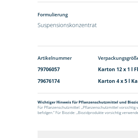
Formulierung
Suspensionskonzentrat
Artikelnummer
Verpackungsgröß
79706057
Karton 12 x 1 l 
79676174
Karton 4 x 5 l K
Wichtiger Hinweis für Pflanzenschutzmittel und Biozi
Für Pflanzenschutzmittel: „Pflanzenschutzmittel vorsichtig
befolgen.“ Für Biozide: „Biozidprodukte vorsichtig verwend