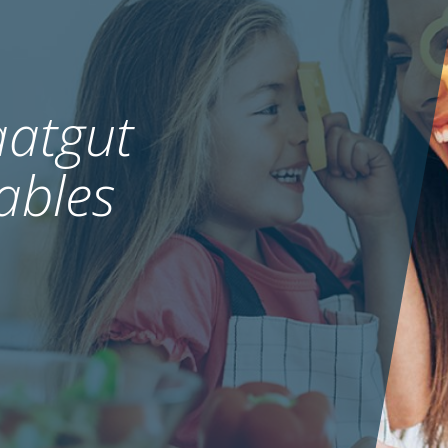
atgut
ables