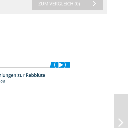
ZUM VERGLEICH
(0)
lungen zur Rebblüte
3:48
026