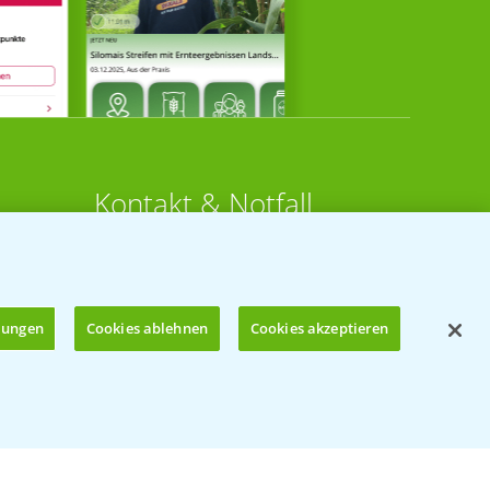
Kontakt & Notfall
Beratung auf WhatsApp
T.
+49 (0)174 346 564 1
llungen
Cookies ablehnen
Cookies akzeptieren
KONTAKT
n
Hilfe in Notfällen
Öffnen
T.
+49 (0)214/30-20220