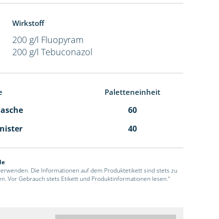
Wirkstoff
200 g/l Fluopyram
200 g/l Tebuconazol
e
Paletteneinheit
Flasche
60
anister
40
de
 verwenden. Die Informationen auf dem Produktetikett sind stets zu
en. Vor Gebrauch stets Etikett und Produktinformationen lesen.“