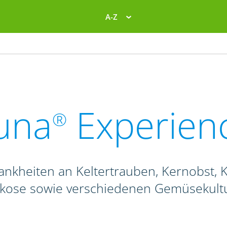
A-Z
una
Experien
®
ankheiten an Keltertrauben, Kernobst, K
ikose sowie verschiedenen Gemüsekult