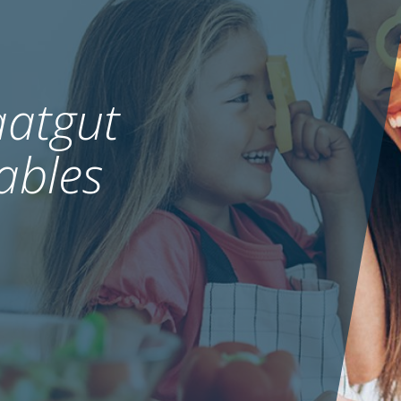
atgut
ables