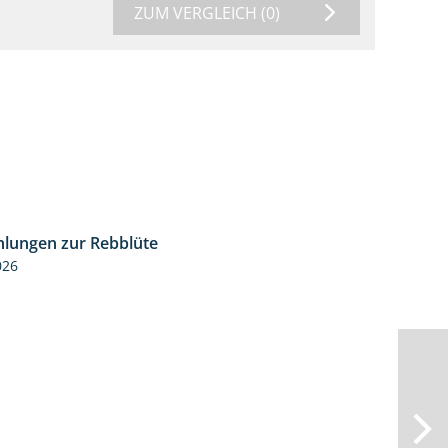
ZUM VERGLEICH
(0)
lungen zur Rebblüte
3:48
026