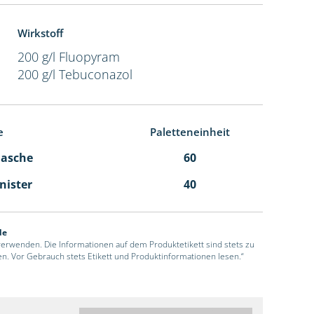
Wirkstoff
200 g/l Fluopyram
200 g/l Tebuconazol
e
Paletteneinheit
Flasche
60
anister
40
de
 verwenden. Die Informationen auf dem Produktetikett sind stets zu
en. Vor Gebrauch stets Etikett und Produktinformationen lesen.“