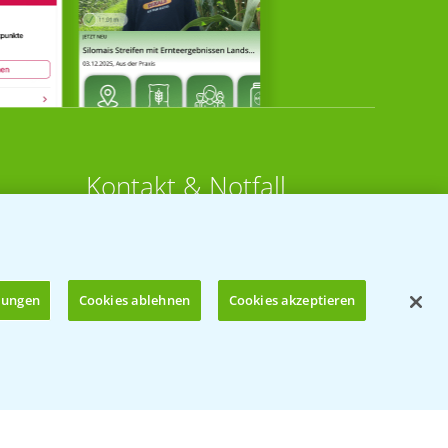
Kontakt & Notfall
Beratung auf WhatsApp
T.
+49 (0)174 346 564 1
llungen
Cookies ablehnen
Cookies akzeptieren
KONTAKT
n
Hilfe in Notfällen
Öffnen
T.
+49 (0)214/30-20220