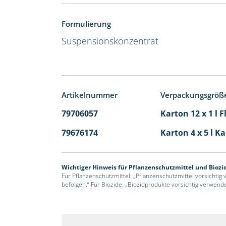
Formulierung
Suspensionskonzentrat
Artikelnummer
Verpackungsgröß
79706057
Karton 12 x 1 l 
79676174
Karton 4 x 5 l K
Wichtiger Hinweis für Pflanzenschutzmittel und Biozi
Für Pflanzenschutzmittel: „Pflanzenschutzmittel vorsichtig
befolgen.“ Für Biozide: „Biozidprodukte vorsichtig verwend