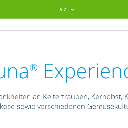
A-Z
una
Experien
®
ankheiten an Keltertrauben, Kernobst, K
ikose sowie verschiedenen Gemüsekult