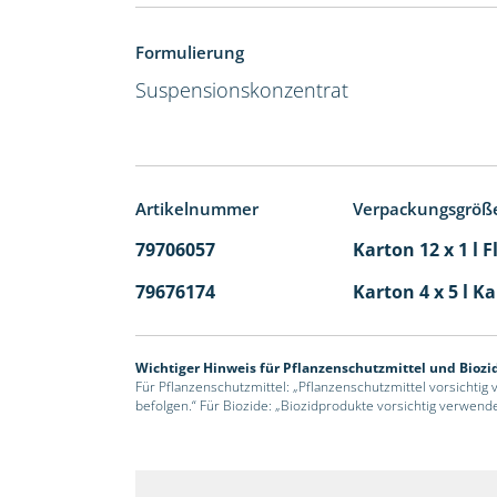
Formulierung
Suspensionskonzentrat
Artikelnummer
Verpackungsgröß
79706057
Karton 12 x 1 l 
79676174
Karton 4 x 5 l K
Wichtiger Hinweis für Pflanzenschutzmittel und Biozi
Für Pflanzenschutzmittel: „Pflanzenschutzmittel vorsichtig
befolgen.“ Für Biozide: „Biozidprodukte vorsichtig verwend