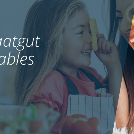
atgut
ables