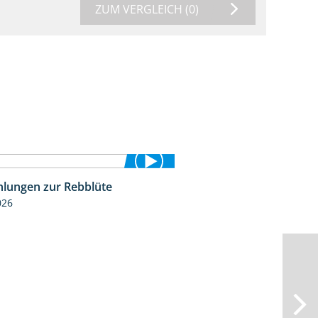
ZUM VERGLEICH
(0)
lungen zur Rebblüte
3:48
026