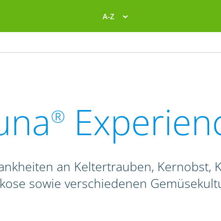
A-Z
una
Experien
®
ankheiten an Keltertrauben, Kernobst, K
ikose sowie verschiedenen Gemüsekult