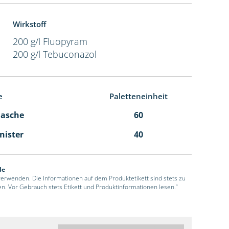
Wirkstoff
200 g/l Fluopyram
200 g/l Tebuconazol
e
Paletteneinheit
Flasche
60
anister
40
de
 verwenden. Die Informationen auf dem Produktetikett sind stets zu
en. Vor Gebrauch stets Etikett und Produktinformationen lesen.“