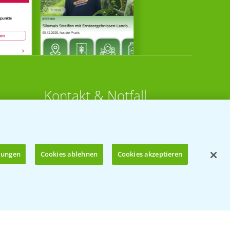
Kontakt & Notfall
Beratung auf WhatsApp
T.
+49 (0)174 346 564 1
llungen
Cookies ablehnen
Cookies akzeptieren
KONTAKT
n
Hilfe in Notfällen
Öffnen
T.
+49 (0)214/30-20220