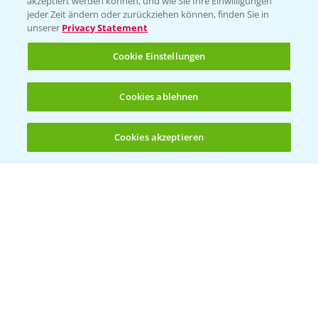
akzeptiert werden können, und wie Sie Ihre Einwilligungen
Ackerbau
jeder Zeit ändern oder zurückziehen können, finden Sie in
unserer
Privacy Statement
Saatgut
Sonderkulturen
Cookie Einstellungen
Verantwortung & Sorgfalt
Cookies ablehnen
PAMIRA - Packmittelrücknahme
Cookies akzeptieren
Öffnen
Bis zu 4 Produkte vergleichen:
(noch 4)
Sammelstellen und Termine
PRE - Chemikalien sicher entsorgen
Sammelstellen und Termine
Kontakt & Notfall
Beratung auf WhatsApp