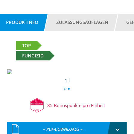
PRODUKTINFO
ZULASSUNGSAUFLAGEN
GE
TOP
FUNGIZID
1 l
85 Bonuspunkte pro Einheit
– PDF-DOWNLOADS –