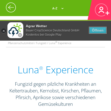
A-Z
Agrar Wetter
Öffnen
Bayer CropScience Deutschland GmbH
Kostenlos bei Google Play
®
Pflanzenschutzmittel / Fungizid / Luna
Experience
Luna
Experience
®
Fungizid gegen pilzliche Krankheiten an
Keltertrauben, Kernobst, Kirschen, Pflaumen,
Pfirsich, Aprikose sowie verschiedenen
Gemüsekulturen