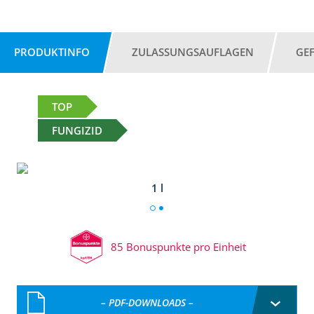
PRODUKTINFO
ZULASSUNGSAUFLAGEN
GE
TOP
FUNGIZID
1 l
85 Bonuspunkte pro Einheit
– PDF-DOWNLOADS –