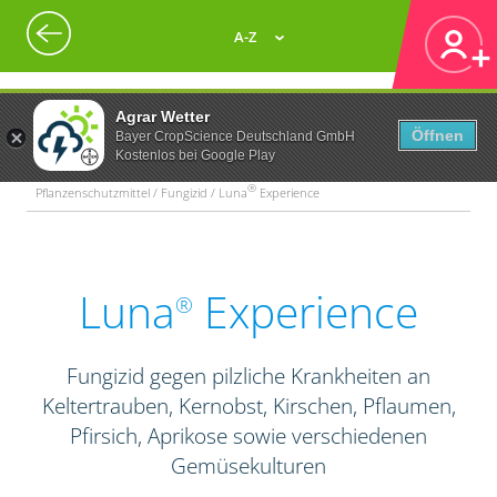
A-Z
Agrar Wetter
Öffnen
Bayer CropScience Deutschland GmbH
Kostenlos bei Google Play
®
Pflanzenschutzmittel / Fungizid / Luna
Experience
Luna
Experience
®
Fungizid gegen pilzliche Krankheiten an
Keltertrauben, Kernobst, Kirschen, Pflaumen,
Pfirsich, Aprikose sowie verschiedenen
Gemüsekulturen