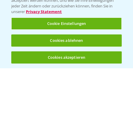
akzeptiert werden können, und wie Sie Ihre Einwilligungen
Ackerbau
jeder Zeit ändern oder zurückziehen können, finden Sie in
unserer
Privacy Statement
Saatgut
Sonderkulturen
Cookie Einstellungen
Verantwortung & Sorgfalt
Cookies ablehnen
PAMIRA - Packmittelrücknahme
Cookies akzeptieren
Öffnen
Bis zu 4 Produkte vergleichen:
(noch 4)
Sammelstellen und Termine
PRE - Chemikalien sicher entsorgen
Sammelstellen und Termine
Kontakt & Notfall
Beratung auf WhatsApp