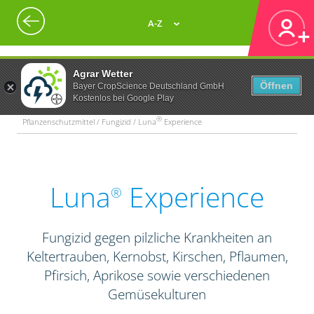
A-Z
Agrar Wetter
Öffnen
Bayer CropScience Deutschland GmbH
Kostenlos bei Google Play
®
Pflanzenschutzmittel / Fungizid / Luna
Experience
Luna
Experience
®
Fungizid gegen pilzliche Krankheiten an
Keltertrauben, Kernobst, Kirschen, Pflaumen,
Pfirsich, Aprikose sowie verschiedenen
Gemüsekulturen