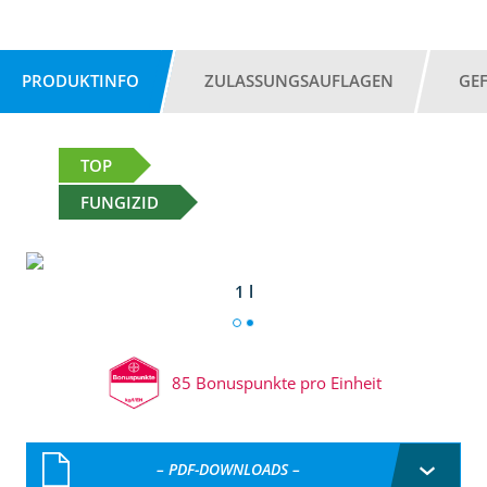
PRODUKTINFO
ZULASSUNGSAUFLAGEN
GE
TOP
FUNGIZID
1 l
85 Bonuspunkte pro Einheit
– PDF-DOWNLOADS –