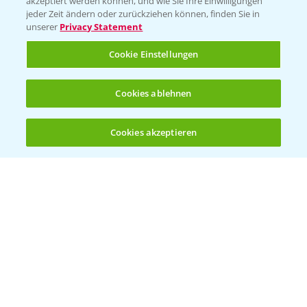
akzeptiert werden können, und wie Sie Ihre Einwilligungen
Ackerbau
jeder Zeit ändern oder zurückziehen können, finden Sie in
unserer
Privacy Statement
Saatgut
Sonderkulturen
Cookie Einstellungen
Verantwortung & Sorgfalt
Cookies ablehnen
PAMIRA - Packmittelrücknahme
Cookies akzeptieren
Öffnen
Bis zu 4 Produkte vergleichen:
(noch 4)
Sammelstellen und Termine
PRE - Chemikalien sicher entsorgen
Sammelstellen und Termine
Kontakt & Notfall
Beratung auf WhatsApp