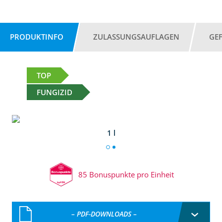
PRODUKTINFO
ZULASSUNGSAUFLAGEN
GE
TOP
FUNGIZID
1 l
85 Bonuspunkte pro Einheit
– PDF-DOWNLOADS –