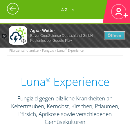
A-Z
Agrar Wetter
Öffnen
Bayer CropScience Deutschland GmbH
Kostenlos bei Google Play
®
Pflanzenschutzmittel / Fungizid / Luna
Experience
Luna
Experience
®
Fungizid gegen pilzliche Krankheiten an
Keltertrauben, Kernobst, Kirschen, Pflaumen,
Pfirsich, Aprikose sowie verschiedenen
Gemüsekulturen