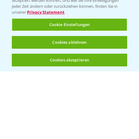
akzeptiert werden können, und wie Sie Ihre Einwilligungen
Ackerbau
jeder Zeit ändern oder zurückziehen können, finden Sie in
unserer
Privacy Statement
Saatgut
Sonderkulturen
Cookie Einstellungen
Verantwortung & Sorgfalt
Cookies ablehnen
PAMIRA - Packmittelrücknahme
Cookies akzeptieren
Öffnen
Bis zu 4 Produkte vergleichen:
(noch 4)
Sammelstellen und Termine
PRE - Chemikalien sicher entsorgen
Sammelstellen und Termine
Kontakt & Notfall
Beratung auf WhatsApp