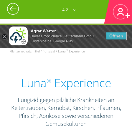
A-Z
Agrar Wetter
Öffnen
Bayer CropScience Deutschland GmbH
Kostenlos bei Google Play
®
Pflanzenschutzmittel / Fungizid / Luna
Experience
Luna
Experience
®
Fungizid gegen pilzliche Krankheiten an
Keltertrauben, Kernobst, Kirschen, Pflaumen,
Pfirsich, Aprikose sowie verschiedenen
Gemüsekulturen