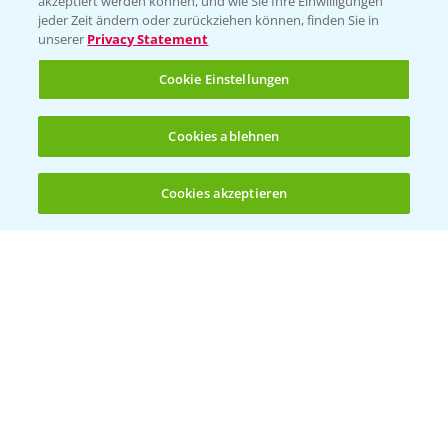
akzeptiert werden können, und wie Sie Ihre Einwilligungen
Ackerbau
jeder Zeit ändern oder zurückziehen können, finden Sie in
unserer
Privacy Statement
Saatgut
Sonderkulturen
Cookie Einstellungen
Verantwortung & Sorgfalt
Cookies ablehnen
PAMIRA - Packmittelrücknahme
Cookies akzeptieren
Öffnen
Bis zu 4 Produkte vergleichen:
(noch 4)
Sammelstellen und Termine
PRE - Chemikalien sicher entsorgen
Sammelstellen und Termine
Kontakt & Notfall
Beratung auf WhatsApp