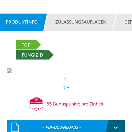
PRODUKTINFO
ZULASSUNGSAUFLAGEN
GE
TOP
FUNGIZID
1 l
85 Bonuspunkte pro Einheit
– PDF-DOWNLOADS –