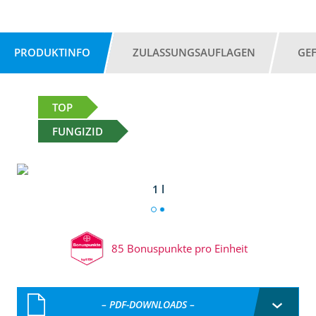
PRODUKTINFO
ZULASSUNGSAUFLAGEN
GE
TOP
FUNGIZID
1 l
85 Bonuspunkte pro Einheit
– PDF-DOWNLOADS –