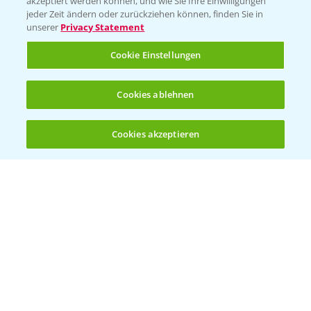
akzeptiert werden können, und wie Sie Ihre Einwilligungen
Ackerbau
jeder Zeit ändern oder zurückziehen können, finden Sie in
unserer
Privacy Statement
Saatgut
Sonderkulturen
Cookie Einstellungen
Verantwortung & Sorgfalt
Cookies ablehnen
PAMIRA - Packmittelrücknahme
Cookies akzeptieren
Öffnen
Bis zu 4 Produkte vergleichen:
(noch 4)
Sammelstellen und Termine
PRE - Chemikalien sicher entsorgen
Sammelstellen und Termine
Kontakt & Notfall
Beratung auf WhatsApp