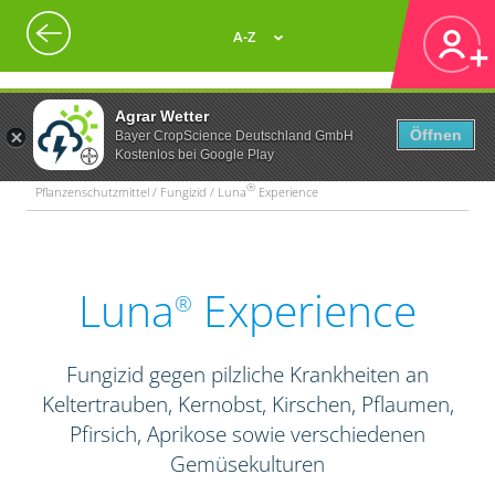
A-Z
Agrar Wetter
Öffnen
Bayer CropScience Deutschland GmbH
Kostenlos bei Google Play
®
Pflanzenschutzmittel / Fungizid / Luna
Experience
Luna
Experience
®
Fungizid gegen pilzliche Krankheiten an
Keltertrauben, Kernobst, Kirschen, Pflaumen,
Pfirsich, Aprikose sowie verschiedenen
Gemüsekulturen