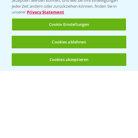
akzeptiert werden können, und wie Sie Ihre Einwilligungen
Ackerbau
jeder Zeit ändern oder zurückziehen können, finden Sie in
unserer
Privacy Statement
Saatgut
Sonderkulturen
Cookie Einstellungen
Verantwortung & Sorgfalt
Cookies ablehnen
PAMIRA - Packmittelrücknahme
Cookies akzeptieren
Öffnen
Bis zu 4 Produkte vergleichen:
(noch 4)
Sammelstellen und Termine
PRE - Chemikalien sicher entsorgen
Sammelstellen und Termine
Kontakt & Notfall
Beratung auf WhatsApp