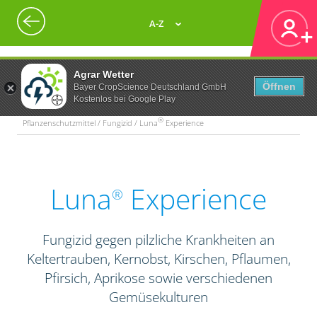
A-Z
Agrar Wetter
Öffnen
Bayer CropScience Deutschland GmbH
Kostenlos bei Google Play
®
Pflanzenschutzmittel / Fungizid / Luna
Experience
Luna
Experience
®
Fungizid gegen pilzliche Krankheiten an
Keltertrauben, Kernobst, Kirschen, Pflaumen,
Pfirsich, Aprikose sowie verschiedenen
Gemüsekulturen