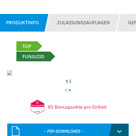
PRODUKTINFO
ZULASSUNGSAUFLAGEN
GE
TOP
FUNGIZID
1 l
85 Bonuspunkte pro Einheit
– PDF-DOWNLOADS –