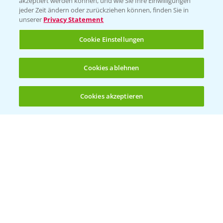
akzeptiert werden können, und wie Sie Ihre Einwilligungen
Ackerbau
jeder Zeit ändern oder zurückziehen können, finden Sie in
unserer
Privacy Statement
Saatgut
Sonderkulturen
Cookie Einstellungen
Verantwortung & Sorgfalt
Cookies ablehnen
PAMIRA - Packmittelrücknahme
Cookies akzeptieren
Öffnen
Bis zu 4 Produkte vergleichen:
(noch 4)
Sammelstellen und Termine
PRE - Chemikalien sicher entsorgen
Sammelstellen und Termine
Kontakt & Notfall
Beratung auf WhatsApp