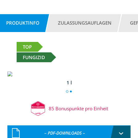
PRODUKTINFO
ZULASSUNGSAUFLAGEN
GE
TOP
FUNGIZID
1 l
85 Bonuspunkte pro Einheit
– PDF-DOWNLOADS –