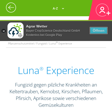
A-Z
Agrar Wetter
Öffnen
Bayer CropScience Deutschland GmbH
Kostenlos bei Google Play
®
Pflanzenschutzmittel / Fungizid / Luna
Experience
Luna
Experience
®
Fungizid gegen pilzliche Krankheiten an
Keltertrauben, Kernobst, Kirschen, Pflaumen,
Pfirsich, Aprikose sowie verschiedenen
Gemüsekulturen