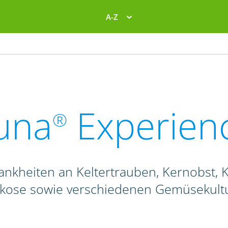
A-Z
una
Experien
®
ankheiten an Keltertrauben, Kernobst, K
ikose sowie verschiedenen Gemüsekult