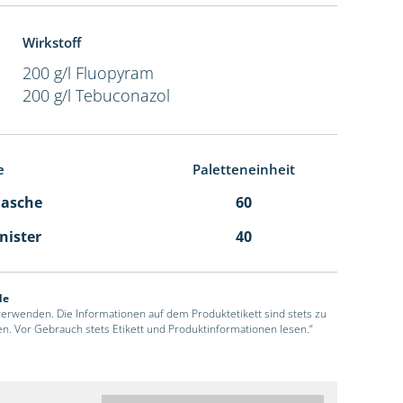
Wirkstoff
200 g/l Fluopyram
200 g/l Tebuconazol
e
Paletteneinheit
Flasche
60
anister
40
de
 verwenden. Die Informationen auf dem Produktetikett sind stets zu
en. Vor Gebrauch stets Etikett und Produktinformationen lesen.“