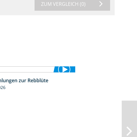
ZUM VERGLEICH
(0)
lungen zur Rebblüte
3:48
026