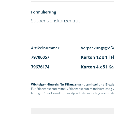
Formulierung
Suspensionskonzentrat
Artikelnummer
Verpackungsgröß
79706057
Karton 12 x 1 l 
79676174
Karton 4 x 5 l K
Wichtiger Hinweis für Pflanzenschutzmittel und Biozi
Für Pflanzenschutzmittel: „Pflanzenschutzmittel vorsichtig
befolgen.“ Für Biozide: „Biozidprodukte vorsichtig verwend