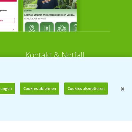
Kontakt & Notfall
Beratung auf WhatsApp
T.
+49 (0)174 346 564 1
llungen
Cookies ablehnen
Cookies akzeptieren
KONTAKT
n
Hilfe in Notfällen
Öffnen
T.
+49 (0)214/30-20220