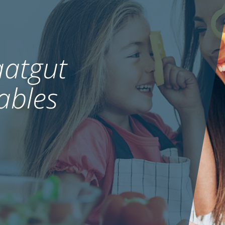
atgut
ables