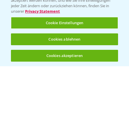
akzeptiert werden können, und wie Sie Ihre Einwilligungen
Ackerbau
jeder Zeit ändern oder zurückziehen können, finden Sie in
unserer
Privacy Statement
Saatgut
Sonderkulturen
Cookie Einstellungen
Verantwortung & Sorgfalt
Cookies ablehnen
PAMIRA - Packmittelrücknahme
Cookies akzeptieren
Öffnen
Bis zu 4 Produkte vergleichen:
(noch 4)
Sammelstellen und Termine
PRE - Chemikalien sicher entsorgen
Sammelstellen und Termine
Kontakt & Notfall
Beratung auf WhatsApp