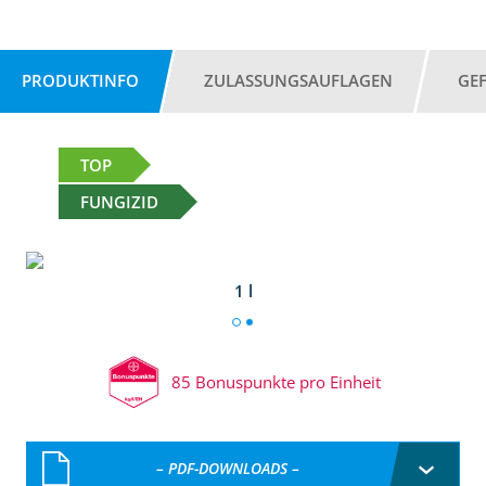
PRODUKTINFO
ZULASSUNGSAUFLAGEN
GE
TOP
FUNGIZID
1 l
85 Bonuspunkte pro Einheit
– PDF-DOWNLOADS –