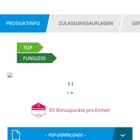
PRODUKTINFO
ZULASSUNGSAUFLAGEN
GE
TOP
FUNGIZID
1 l
85 Bonuspunkte pro Einheit
– PDF-DOWNLOADS –