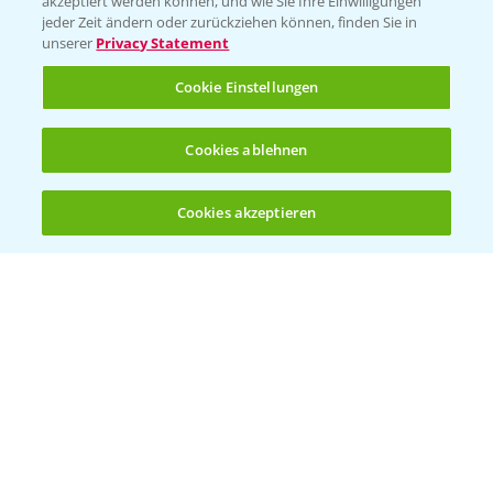
akzeptiert werden können, und wie Sie Ihre Einwilligungen
Ackerbau
jeder Zeit ändern oder zurückziehen können, finden Sie in
unserer
Privacy Statement
Saatgut
Sonderkulturen
Cookie Einstellungen
Verantwortung & Sorgfalt
Cookies ablehnen
PAMIRA - Packmittelrücknahme
Cookies akzeptieren
Öffnen
Bis zu 4 Produkte vergleichen:
(noch 4)
Sammelstellen und Termine
PRE - Chemikalien sicher entsorgen
Sammelstellen und Termine
Kontakt & Notfall
Beratung auf WhatsApp