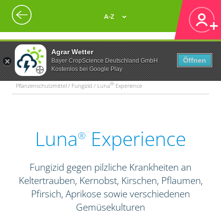
A-Z
Agrar Wetter
Öffnen
Bayer CropScience Deutschland GmbH
Kostenlos bei Google Play
®
Pflanzenschutzmittel / Fungizid / Luna
Experience
Luna
Experience
®
Fungizid gegen pilzliche Krankheiten an
Keltertrauben, Kernobst, Kirschen, Pflaumen,
Pfirsich, Aprikose sowie verschiedenen
Gemüsekulturen