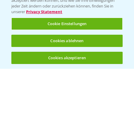
akzeptiert werden können, und wie Sie Ihre Einwilligungen
Ackerbau
jeder Zeit ändern oder zurückziehen können, finden Sie in
unserer
Privacy Statement
Saatgut
Sonderkulturen
Cookie Einstellungen
Verantwortung & Sorgfalt
Cookies ablehnen
PAMIRA - Packmittelrücknahme
Cookies akzeptieren
Öffnen
Bis zu 4 Produkte vergleichen:
(noch 4)
Sammelstellen und Termine
PRE - Chemikalien sicher entsorgen
Sammelstellen und Termine
Kontakt & Notfall
Beratung auf WhatsApp