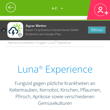
A-Z
Agrar Wetter
Öffnen
Bayer CropScience Deutschland GmbH
Kostenlos bei Google Play
®
Pflanzenschutzmittel / Fungizid / Luna
Experience
Luna
Experience
®
Fungizid gegen pilzliche Krankheiten an
Keltertrauben, Kernobst, Kirschen, Pflaumen,
Pfirsich, Aprikose sowie verschiedenen
Gemüsekulturen