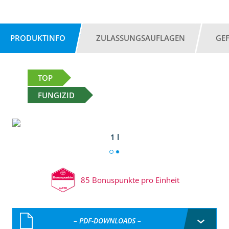
PRODUKTINFO
ZULASSUNGSAUFLAGEN
GE
TOP
FUNGIZID
1 l
85 Bonuspunkte pro Einheit
– PDF-DOWNLOADS –