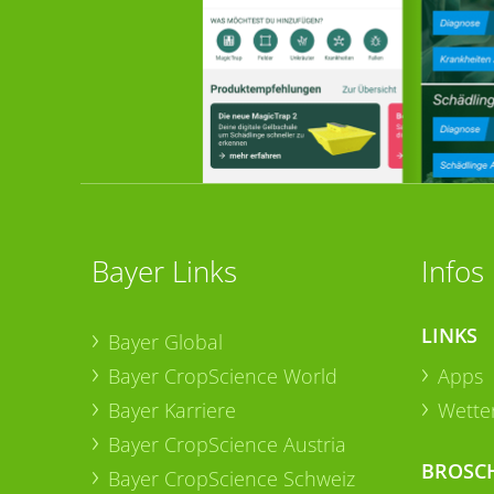
Bayer Links
Infos
LINKS
Bayer Global
Bayer CropScience World
Apps
Bayer Karriere
Wetter
Bayer CropScience Austria
BROSC
Bayer CropScience Schweiz