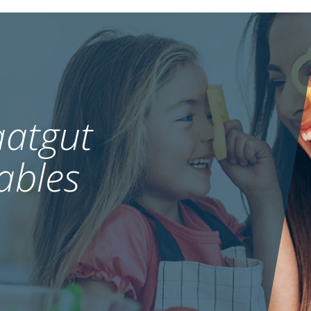
Hopfen
MEHR
atgut
ables