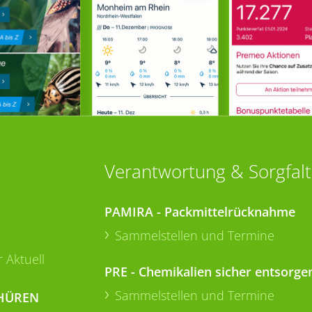
Verantwortung & Sorgfalt
PAMIRA - Packmittelrücknahme
Sammelstellen und Termine
 Aktuell
PRE - Chemikalien sicher entsorge
Sammelstellen und Termine
HÜREN