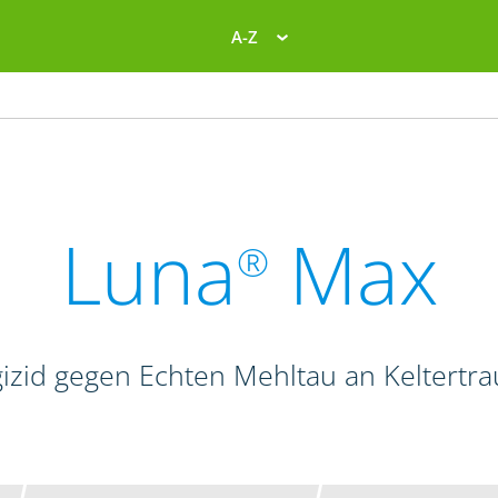
A-Z
Luna
Max
®
izid gegen Echten Mehltau an Keltertr