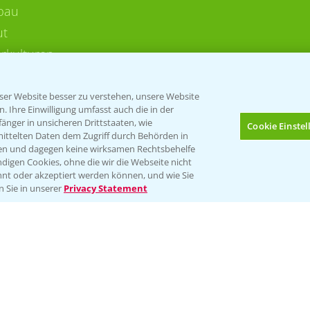
bau
ut
rkulturen
er Website besser zu verstehen, unsere Website
 Ihre Einwilligung umfasst auch die in der
nger in unsicheren Drittstaaten, wie
Cookie Einste
mittelten Daten dem Zugriff durch Behörden in
gen und dagegen keine wirksamen Rechtsbehelfe
digen Cookies, ohne die wir die Webseite nicht
Folgen Sie uns
nt oder akzeptiert werden können, und wie Sie
n Sie in unserer
Privacy Statement