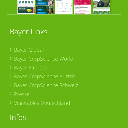
Bayer Links
Bayer Global
Bayer CropScience World
Bayer Karriere
Bayer CropScience Austria
Bayer CropScience Schweiz
Presse
Vegetables Deutschland
Infos