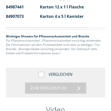
84987441
Karton 12 x 1 l Flasche
60
84907073
Karton 4 x 5 l Kanister
40
Wichtiger Hinweis für Pflanzenschutzmittel und Biozide
Für Pflanzenschutzmittel: „Pflanzenschutzmittel vorsichtig verwenden.
Die Informationen auf dem Produktetikett sind stets zu befolgen.“ Für
Biozide: „Biozidprodukte vorsichtig verwenden. Vor Gebrauch stets
Etikett und Produktinformationen lesen.“
VERGLEICHEN
ZUM VERGLEICH
(0)
Video