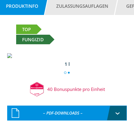
PRODUKTINFO
ZULASSUNGSAUFLAGEN
GE
TOP
FUNGIZID
1 l
40 Bonuspunkte pro Einheit
– PDF-DOWNLOADS –