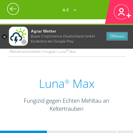
A-Z
Agrar Wetter
Öffnen
Bayer CropScience Deutschland GmbH
Kostenlos bei Google Play
®
Pflanzenschutzmittel / Fungizid / Luna
Max
Luna
Max
®
Fungizid gegen Echten Mehltau an
Keltertrauben