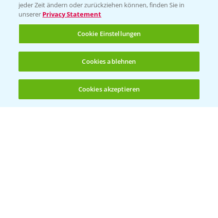
jeder Zeit ändern oder zurückziehen können, finden Sie in
Sammelstellen und Termine
unserer
Privacy Statement
Cookie Einstellungen
Kontakt & Notfall
Cookies ablehnen
Beratung auf WhatsApp
T.
+49 (0)174 346 564 1
Cookies akzeptieren
Öffnen
Bis zu 4 Produkte vergleichen:
(noch 4)
KONTAKT
Hilfe in Notfällen
T.
+49 (0)214/30-20220