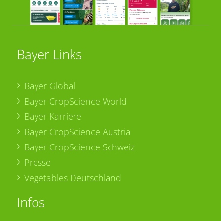
Bayer Links
Bayer Global
Bayer CropScience World
Bayer Karriere
Bayer CropScience Austria
Bayer CropScience Schweiz
Presse
Vegetables Deutschland
Infos