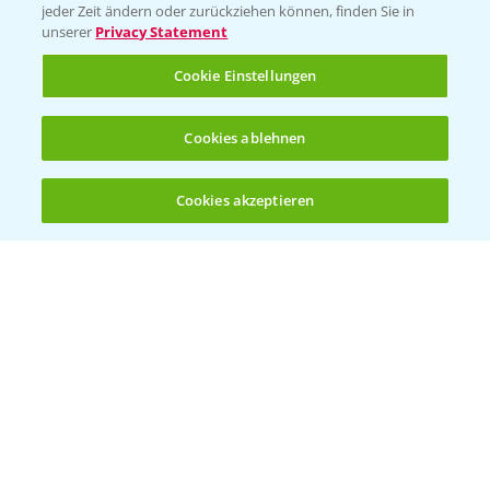
jeder Zeit ändern oder zurückziehen können, finden Sie in
Sammelstellen und Termine
unserer
Privacy Statement
Cookie Einstellungen
Kontakt & Notfall
Cookies ablehnen
Beratung auf WhatsApp
T.
+49 (0)174 346 564 1
Cookies akzeptieren
Öffnen
Bis zu 4 Produkte vergleichen:
(noch 4)
KONTAKT
Hilfe in Notfällen
T.
+49 (0)214/30-20220