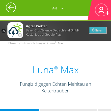
A-Z
Agrar Wetter
Öffnen
Bayer CropScience Deutschland GmbH
Kostenlos bei Google Play
®
Pflanzenschutzmittel / Fungizid / Luna
Max
Luna
Max
®
Fungizid gegen Echten Mehltau an
Keltertrauben