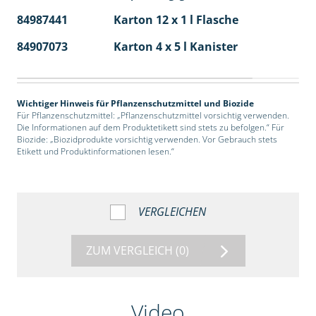
84987441
Karton 12 x 1 l Flasche
60
84907073
Karton 4 x 5 l Kanister
40
Wichtiger Hinweis für Pflanzenschutzmittel und Biozide
Für Pflanzenschutzmittel: „Pflanzenschutzmittel vorsichtig verwenden.
Die Informationen auf dem Produktetikett sind stets zu befolgen.“ Für
Biozide: „Biozidprodukte vorsichtig verwenden. Vor Gebrauch stets
Etikett und Produktinformationen lesen.“
VERGLEICHEN
ZUM VERGLEICH
(0)
Video