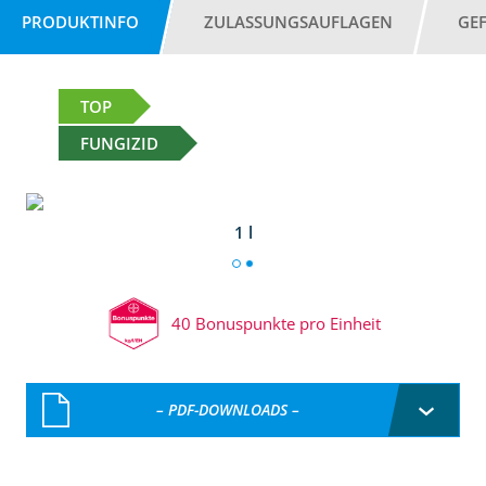
PRODUKTINFO
ZULASSUNGSAUFLAGEN
GE
TOP
FUNGIZID
1 l
40 Bonuspunkte pro Einheit
– PDF-DOWNLOADS –