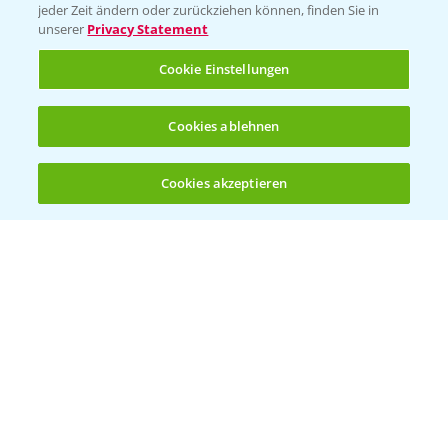
jeder Zeit ändern oder zurückziehen können, finden Sie in
Sammelstellen und Termine
unserer
Privacy Statement
Cookie Einstellungen
Kontakt & Notfall
Cookies ablehnen
Beratung auf WhatsApp
T.
+49 (0)174 346 564 1
Cookies akzeptieren
Öffnen
Bis zu 4 Produkte vergleichen:
(noch 4)
KONTAKT
Hilfe in Notfällen
T.
+49 (0)214/30-20220