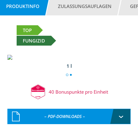
PRODUKTINFO
ZULASSUNGSAUFLAGEN
GE
TOP
FUNGIZID
1 l
40 Bonuspunkte pro Einheit
– PDF-DOWNLOADS –