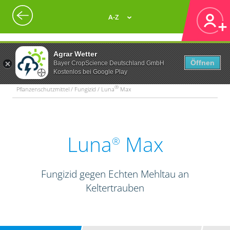
A-Z
Agrar Wetter
Öffnen
Bayer CropScience Deutschland GmbH
Kostenlos bei Google Play
®
Pflanzenschutzmittel / Fungizid / Luna
Max
Luna
Max
®
Fungizid gegen Echten Mehltau an
Keltertrauben