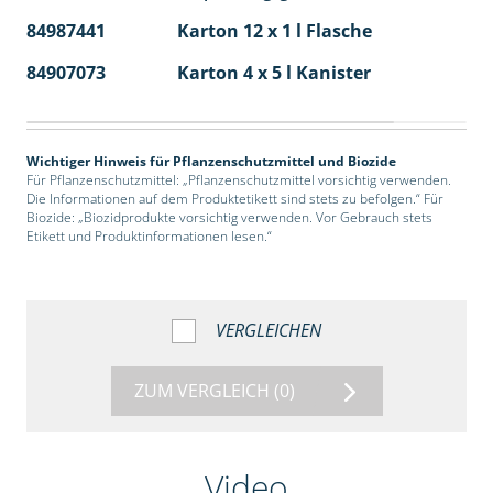
84987441
Karton 12 x 1 l Flasche
60
84907073
Karton 4 x 5 l Kanister
40
Wichtiger Hinweis für Pflanzenschutzmittel und Biozide
Für Pflanzenschutzmittel: „Pflanzenschutzmittel vorsichtig verwenden.
Die Informationen auf dem Produktetikett sind stets zu befolgen.“ Für
Biozide: „Biozidprodukte vorsichtig verwenden. Vor Gebrauch stets
Etikett und Produktinformationen lesen.“
VERGLEICHEN
ZUM VERGLEICH
(0)
Video