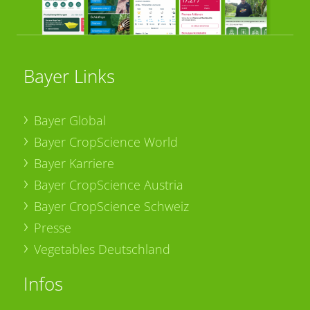
Bayer Links
Bayer Global
Bayer CropScience World
Bayer Karriere
Bayer CropScience Austria
Bayer CropScience Schweiz
Presse
Vegetables Deutschland
Infos