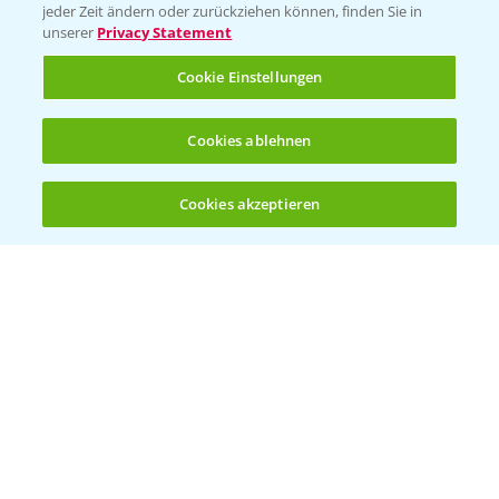
jeder Zeit ändern oder zurückziehen können, finden Sie in
Sammelstellen und Termine
unserer
Privacy Statement
Cookie Einstellungen
Kontakt & Notfall
Cookies ablehnen
Beratung auf WhatsApp
T.
+49 (0)174 346 564 1
Cookies akzeptieren
Öffnen
Bis zu 4 Produkte vergleichen:
(noch 4)
KONTAKT
Hilfe in Notfällen
T.
+49 (0)214/30-20220