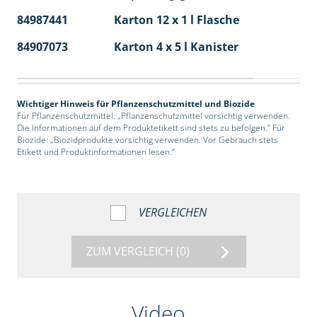
84987441
Karton 12 x 1 l Flasche
60
84907073
Karton 4 x 5 l Kanister
40
Wichtiger Hinweis für Pflanzenschutzmittel und Biozide
Für Pflanzenschutzmittel: „Pflanzenschutzmittel vorsichtig verwenden.
Die Informationen auf dem Produktetikett sind stets zu befolgen.“ Für
Biozide: „Biozidprodukte vorsichtig verwenden. Vor Gebrauch stets
Etikett und Produktinformationen lesen.“
VERGLEICHEN
ZUM VERGLEICH
(0)
Video