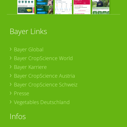
Bayer Links
Bayer Global
Bayer CropScience World
Bayer Karriere
Bayer CropScience Austria
Bayer CropScience Schweiz
Presse
Vegetables Deutschland
Infos