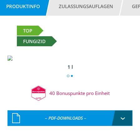
PRODUKTINFO
ZULASSUNGSAUFLAGEN
GE
TOP
FUNGIZID
1 l
40 Bonuspunkte pro Einheit
– PDF-DOWNLOADS –