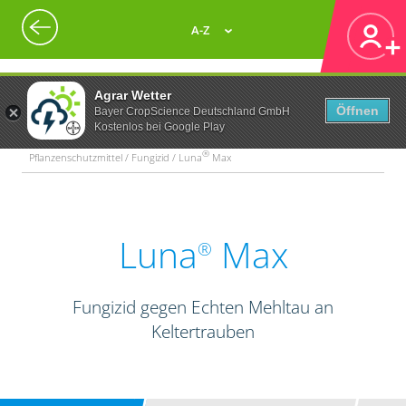
A-Z
Agrar Wetter
Öffnen
Bayer CropScience Deutschland GmbH
Kostenlos bei Google Play
®
Pflanzenschutzmittel / Fungizid / Luna
Max
Luna
Max
®
Fungizid gegen Echten Mehltau an
Keltertrauben