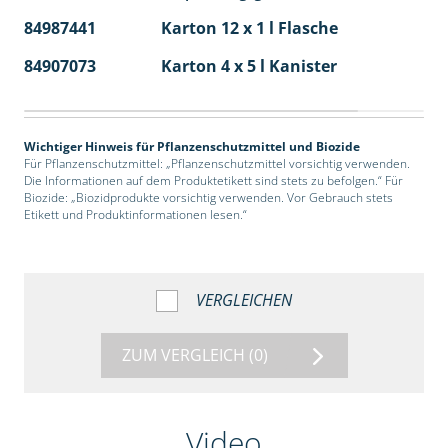
84987441
Karton 12 x 1 l Flasche
60
84907073
Karton 4 x 5 l Kanister
40
Wichtiger Hinweis für Pflanzenschutzmittel und Biozide
Für Pflanzenschutzmittel: „Pflanzenschutzmittel vorsichtig verwenden.
Die Informationen auf dem Produktetikett sind stets zu befolgen.“ Für
Biozide: „Biozidprodukte vorsichtig verwenden. Vor Gebrauch stets
Etikett und Produktinformationen lesen.“
VERGLEICHEN
ZUM VERGLEICH
(0)
Video