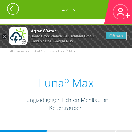
A-Z
Agrar Wetter
Öffnen
Bayer CropScience Deutschland GmbH
Kostenlos bei Google Play
®
Pflanzenschutzmittel / Fungizid / Luna
Max
Luna
Max
®
Fungizid gegen Echten Mehltau an
Keltertrauben