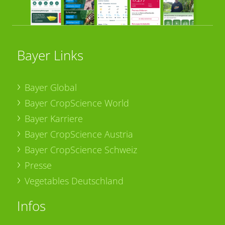
Bayer Links
Bayer Global
Bayer CropScience World
Bayer Karriere
Bayer CropScience Austria
Bayer CropScience Schweiz
Presse
Vegetables Deutschland
Infos