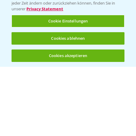
jeder Zeit ändern oder zurückziehen können, finden Sie in
Sammelstellen und Termine
unserer
Privacy Statement
Cookie Einstellungen
Kontakt & Notfall
Cookies ablehnen
Beratung auf WhatsApp
T.
+49 (0)174 346 564 1
Cookies akzeptieren
Öffnen
Bis zu 4 Produkte vergleichen:
(noch 4)
KONTAKT
Hilfe in Notfällen
T.
+49 (0)214/30-20220