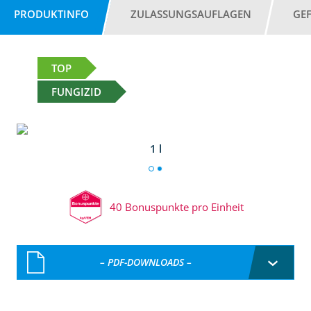
PRODUKTINFO
ZULASSUNGSAUFLAGEN
GE
TOP
FUNGIZID
1 l
40 Bonuspunkte pro Einheit
– PDF-DOWNLOADS –