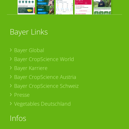
Bayer Links
Bayer Global
Bayer CropScience World
Bayer Karriere
Bayer CropScience Austria
Bayer CropScience Schweiz
Presse
Vegetables Deutschland
Infos