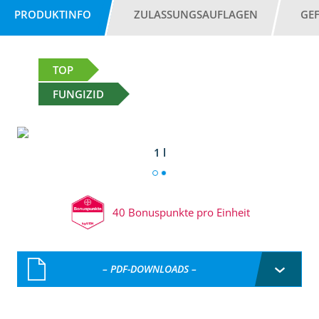
PRODUKTINFO
ZULASSUNGSAUFLAGEN
GE
TOP
FUNGIZID
1 l
40 Bonuspunkte pro Einheit
– PDF-DOWNLOADS –