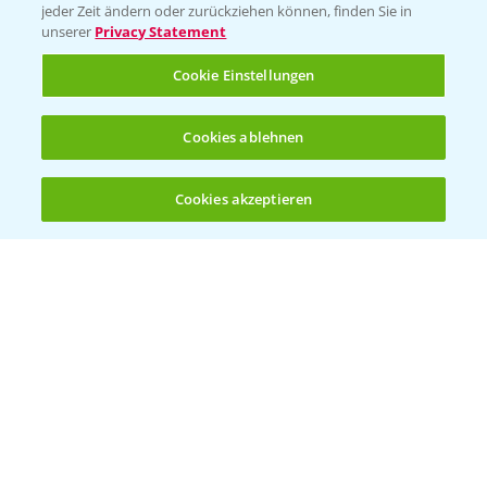
jeder Zeit ändern oder zurückziehen können, finden Sie in
Sammelstellen und Termine
unserer
Privacy Statement
Cookie Einstellungen
Kontakt & Notfall
Cookies ablehnen
Beratung auf WhatsApp
T.
+49 (0)174 346 564 1
Cookies akzeptieren
Öffnen
Bis zu 4 Produkte vergleichen:
(noch 4)
KONTAKT
Hilfe in Notfällen
T.
+49 (0)214/30-20220