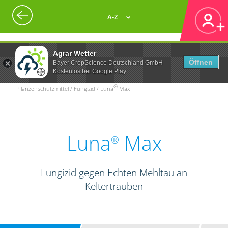
A-Z
Agrar Wetter
Öffnen
Bayer CropScience Deutschland GmbH
Kostenlos bei Google Play
®
Pflanzenschutzmittel / Fungizid / Luna
Max
Luna
Max
®
Fungizid gegen Echten Mehltau an
Keltertrauben