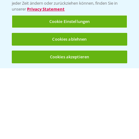
jeder Zeit ändern oder zurückziehen können, finden Sie in
Sammelstellen und Termine
unserer
Privacy Statement
Cookie Einstellungen
Kontakt & Notfall
Cookies ablehnen
Beratung auf WhatsApp
T.
+49 (0)174 346 564 1
Cookies akzeptieren
Öffnen
Bis zu 4 Produkte vergleichen:
(noch 4)
KONTAKT
Hilfe in Notfällen
T.
+49 (0)214/30-20220