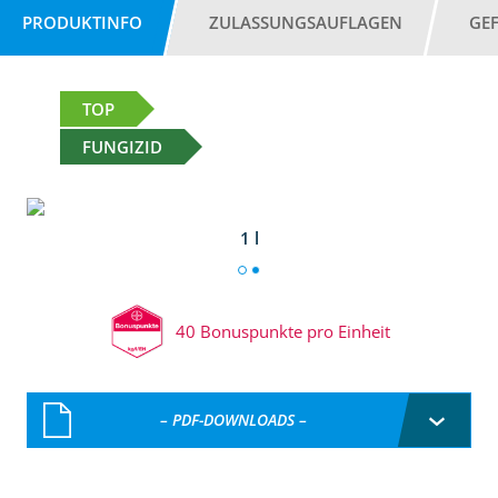
PRODUKTINFO
ZULASSUNGSAUFLAGEN
GE
TOP
FUNGIZID
1 l
40 Bonuspunkte pro Einheit
– PDF-DOWNLOADS –