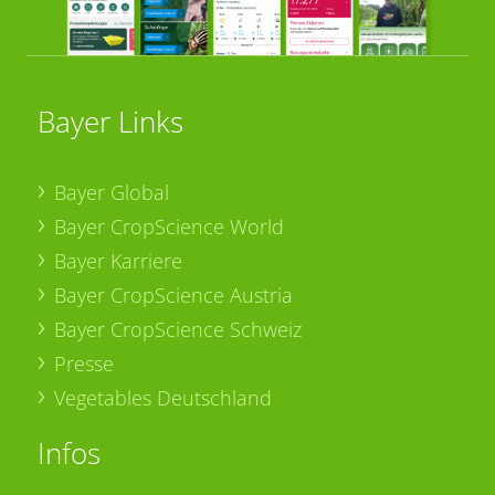
Bayer Links
Bayer Global
Bayer CropScience World
Bayer Karriere
Bayer CropScience Austria
Bayer CropScience Schweiz
Presse
Vegetables Deutschland
Infos