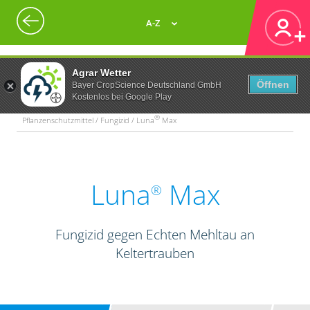
A-Z
Agrar Wetter
Öffnen
Bayer CropScience Deutschland GmbH
Kostenlos bei Google Play
®
Pflanzenschutzmittel / Fungizid / Luna
Max
Luna
Max
®
Fungizid gegen Echten Mehltau an
Keltertrauben