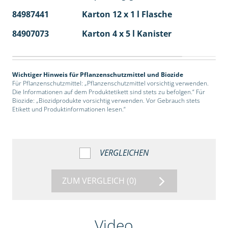
84987441
Karton 12 x 1 l Flasche
60
84907073
Karton 4 x 5 l Kanister
40
Wichtiger Hinweis für Pflanzenschutzmittel und Biozide
Für Pflanzenschutzmittel: „Pflanzenschutzmittel vorsichtig verwenden.
Die Informationen auf dem Produktetikett sind stets zu befolgen.“ Für
Biozide: „Biozidprodukte vorsichtig verwenden. Vor Gebrauch stets
Etikett und Produktinformationen lesen.“
VERGLEICHEN
ZUM VERGLEICH
(0)
Video