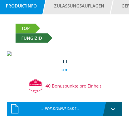
PRODUKTINFO
ZULASSUNGSAUFLAGEN
GE
TOP
FUNGIZID
1 l
40 Bonuspunkte pro Einheit
– PDF-DOWNLOADS –