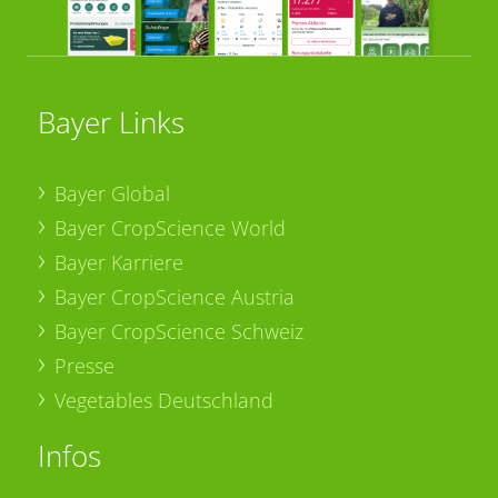
Bayer Links
Bayer Global
Bayer CropScience World
Bayer Karriere
Bayer CropScience Austria
Bayer CropScience Schweiz
Presse
Vegetables Deutschland
Infos