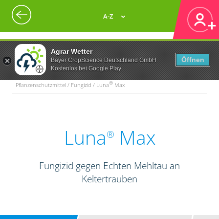
A-Z
Agrar Wetter
Öffnen
Bayer CropScience Deutschland GmbH
Kostenlos bei Google Play
®
Pflanzenschutzmittel / Fungizid / Luna
Max
Luna
Max
®
Fungizid gegen Echten Mehltau an
Keltertrauben