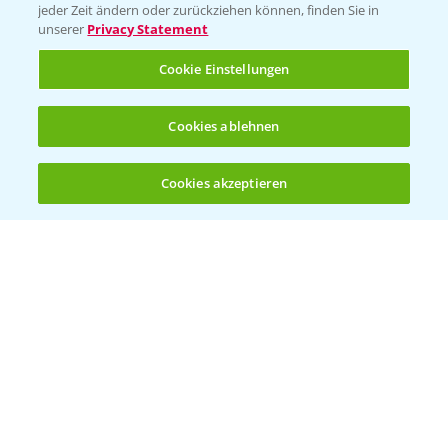
jeder Zeit ändern oder zurückziehen können, finden Sie in
Sammelstellen und Termine
unserer
Privacy Statement
Cookie Einstellungen
Kontakt & Notfall
Cookies ablehnen
Beratung auf WhatsApp
T.
+49 (0)174 346 564 1
Cookies akzeptieren
Öffnen
Bis zu 4 Produkte vergleichen:
(noch 4)
KONTAKT
Hilfe in Notfällen
T.
+49 (0)214/30-20220