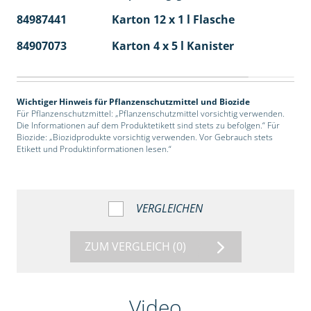
84987441
Karton 12 x 1 l Flasche
60
84907073
Karton 4 x 5 l Kanister
40
Wichtiger Hinweis für Pflanzenschutzmittel und Biozide
Für Pflanzenschutzmittel: „Pflanzenschutzmittel vorsichtig verwenden.
Die Informationen auf dem Produktetikett sind stets zu befolgen.“ Für
Biozide: „Biozidprodukte vorsichtig verwenden. Vor Gebrauch stets
Etikett und Produktinformationen lesen.“
VERGLEICHEN
ZUM VERGLEICH
(0)
Video