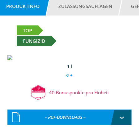
PRODUKTINFO
ZULASSUNGSAUFLAGEN
GE
TOP
FUNGIZID
1 l
40 Bonuspunkte pro Einheit
– PDF-DOWNLOADS –