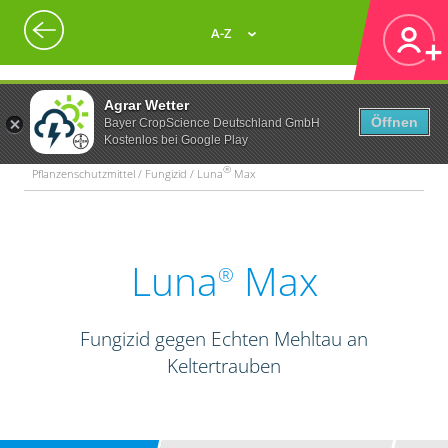
A-Z
Agrar Wetter
Öffnen
Bayer CropScience Deutschland GmbH
Kostenlos bei Google Play
®
Pflanzenschutzmittel / Fungizid / Luna
Max
Luna
Max
®
Fungizid gegen Echten Mehltau an
Keltertrauben