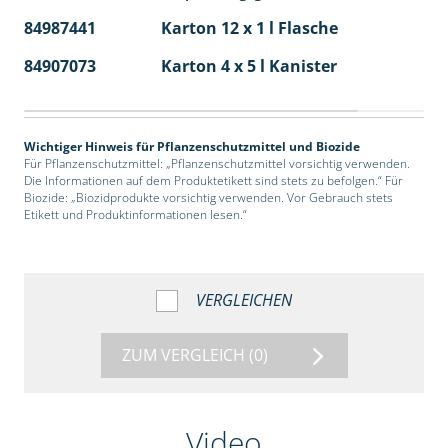
84987441
Karton 12 x 1 l Flasche
60
84907073
Karton 4 x 5 l Kanister
40
Wichtiger Hinweis für Pflanzenschutzmittel und Biozide
Für Pflanzenschutzmittel: „Pflanzenschutzmittel vorsichtig verwenden.
Die Informationen auf dem Produktetikett sind stets zu befolgen.“ Für
Biozide: „Biozidprodukte vorsichtig verwenden. Vor Gebrauch stets
Etikett und Produktinformationen lesen.“
VERGLEICHEN
ZUM VERGLEICH
(0)
Video