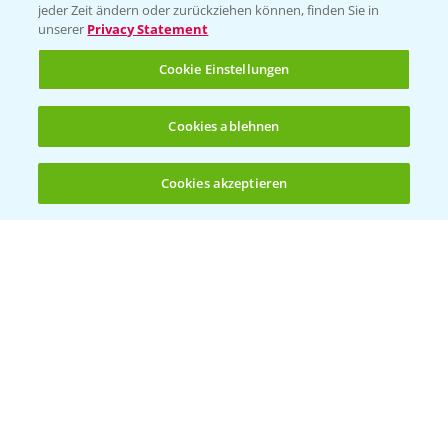
jeder Zeit ändern oder zurückziehen können, finden Sie in
Sammelstellen und Termine
unserer
Privacy Statement
Cookie Einstellungen
Kontakt & Notfall
Cookies ablehnen
Beratung auf WhatsApp
T.
+49 (0)174 346 564 1
Cookies akzeptieren
Öffnen
Bis zu 4 Produkte vergleichen:
(noch 4)
KONTAKT
Hilfe in Notfällen
T.
+49 (0)214/30-20220