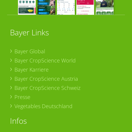
Bayer Links
Bayer Global
Bayer CropScience World
Bayer Karriere
Bayer CropScience Austria
Bayer CropScience Schweiz
Presse
Vegetables Deutschland
Infos