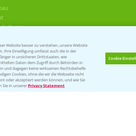
bau
ut
rkulturen
er Website besser zu verstehen, unsere Website
 Ihre Einwilligung umfasst auch die in der
nger in unsicheren Drittstaaten, wie
Cookie Einste
mittelten Daten dem Zugriff durch Behörden in
gen und dagegen keine wirksamen Rechtsbehelfe
digen Cookies, ohne die wir die Webseite nicht
Folgen Sie uns
nt oder akzeptiert werden können, und wie Sie
Bis zu 4 Produkte vergleichen:
(noch 4)
n Sie in unserer
Privacy Statement