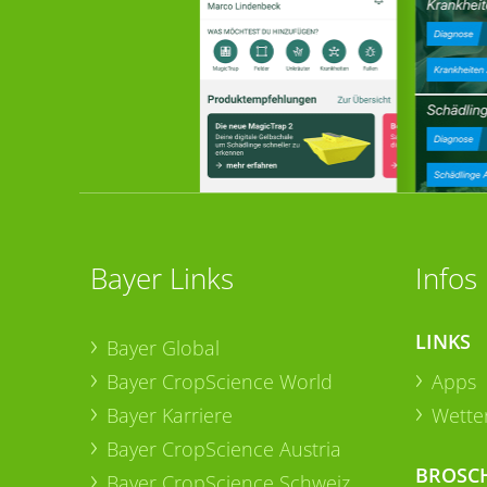
Bayer Links
Infos
LINKS
Bayer Global
Bayer CropScience World
Apps
Bayer Karriere
Wetter
Bayer CropScience Austria
BROSC
Bayer CropScience Schweiz