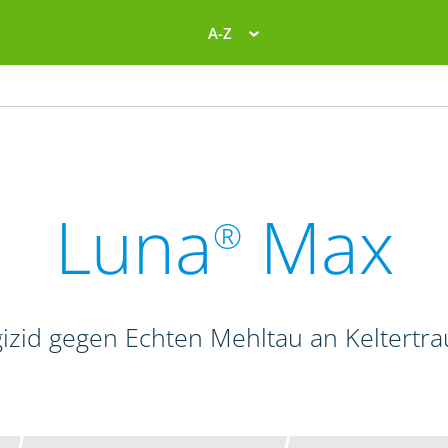
A-Z
Luna
Max
®
izid gegen Echten Mehltau an Keltertr