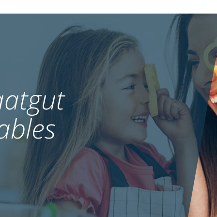
atgut
ables