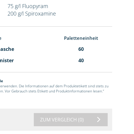
75 g/l Fluopyram
200 g/l Spiroxamine
e
Paletteneinheit
Flasche
60
anister
40
de
 verwenden. Die Informationen auf dem Produktetikett sind stets zu
en. Vor Gebrauch stets Etikett und Produktinformationen lesen.“
ZUM VERGLEICH
(0)