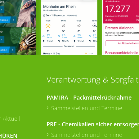
Verantwortung & Sorgfalt
PAMIRA - Packmittelrücknahme
Sammelstellen und Termine
 Aktuell
PRE - Chemikalien sicher entsorge
Sammelstellen und Termine
HÜREN