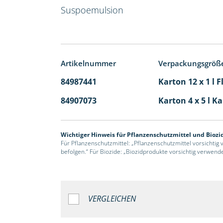
Suspoemulsion
Artikelnummer
Verpackungsgröß
84987441
Karton 12 x 1 l 
84907073
Karton 4 x 5 l K
Wichtiger Hinweis für Pflanzenschutzmittel und Biozi
Für Pflanzenschutzmittel: „Pflanzenschutzmittel vorsichtig
befolgen.“ Für Biozide: „Biozidprodukte vorsichtig verwend
VERGLEICHEN