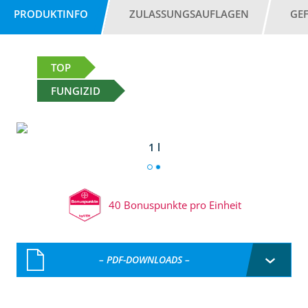
PRODUKTINFO
ZULASSUNGSAUFLAGEN
GE
TOP
FUNGIZID
1 l
40 Bonuspunkte pro Einheit
– PDF-DOWNLOADS –