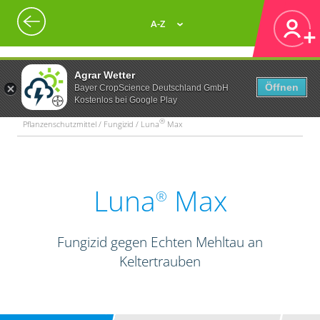
A-Z
Agrar Wetter
Öffnen
Bayer CropScience Deutschland GmbH
Kostenlos bei Google Play
®
Pflanzenschutzmittel / Fungizid / Luna
Max
Luna
Max
®
Fungizid gegen Echten Mehltau an
Keltertrauben