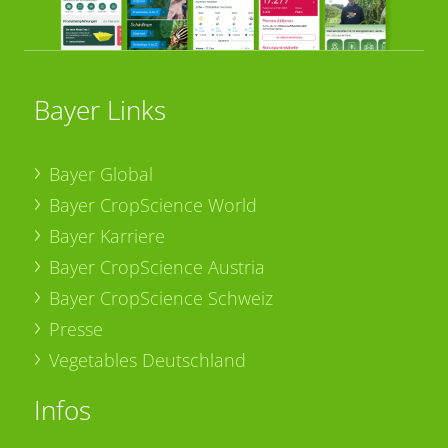
Bayer Links
Bayer Global
Bayer CropScience World
Bayer Karriere
Bayer CropScience Austria
Bayer CropScience Schweiz
Presse
Vegetables Deutschland
Infos