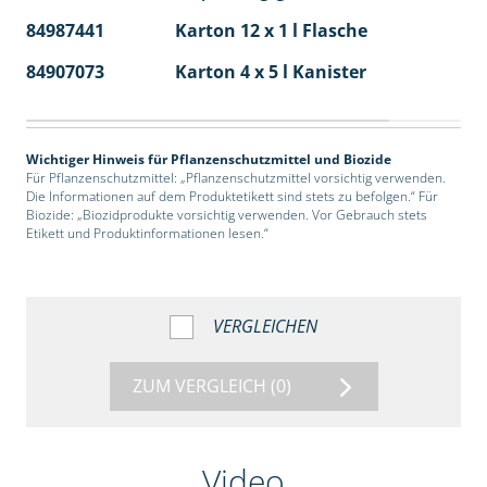
84987441
Karton 12 x 1 l Flasche
60
84907073
Karton 4 x 5 l Kanister
40
Wichtiger Hinweis für Pflanzenschutzmittel und Biozide
Für Pflanzenschutzmittel: „Pflanzenschutzmittel vorsichtig verwenden.
Die Informationen auf dem Produktetikett sind stets zu befolgen.“ Für
Biozide: „Biozidprodukte vorsichtig verwenden. Vor Gebrauch stets
Etikett und Produktinformationen lesen.“
VERGLEICHEN
ZUM VERGLEICH
(0)
Video