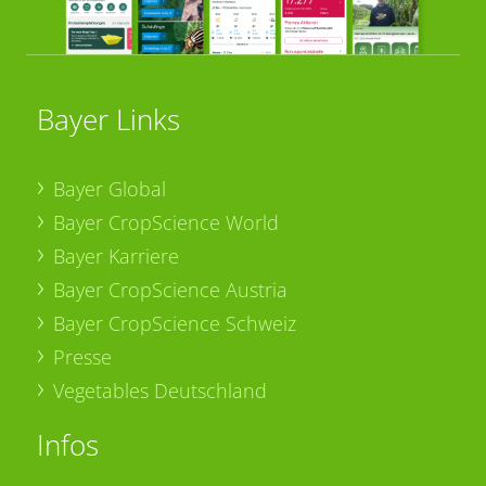
Bayer Links
Bayer Global
Bayer CropScience World
Bayer Karriere
Bayer CropScience Austria
Bayer CropScience Schweiz
Presse
Vegetables Deutschland
Infos