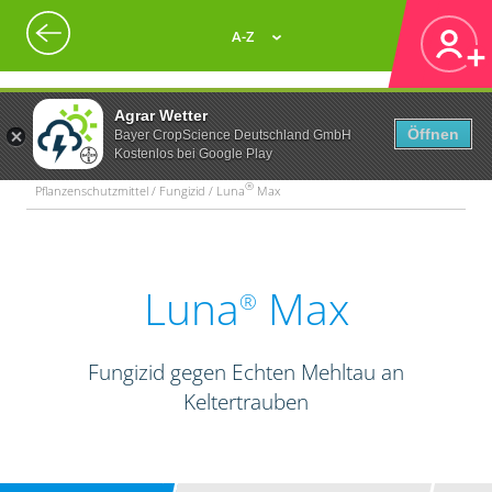
A-Z
Agrar Wetter
Öffnen
Bayer CropScience Deutschland GmbH
Kostenlos bei Google Play
®
Pflanzenschutzmittel / Fungizid / Luna
Max
Luna
Max
®
Fungizid gegen Echten Mehltau an
Keltertrauben