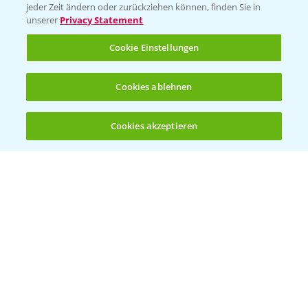
jeder Zeit ändern oder zurückziehen können, finden Sie in
Sammelstellen und Termine
unserer
Privacy Statement
Cookie Einstellungen
Kontakt & Notfall
Cookies ablehnen
Beratung auf WhatsApp
T.
+49 (0)174 346 564 1
Cookies akzeptieren
Öffnen
Bis zu 4 Produkte vergleichen:
(noch 4)
KONTAKT
Hilfe in Notfällen
T.
+49 (0)214/30-20220