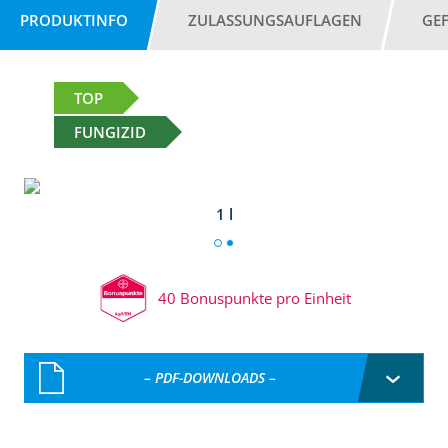
PRODUKTINFO
ZULASSUNGSAUFLAGEN
GE
TOP
FUNGIZID
1 l
40 Bonuspunkte pro Einheit
– PDF-DOWNLOADS –