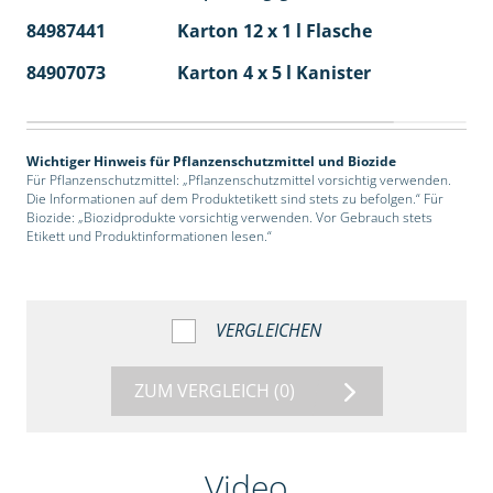
84987441
Karton 12 x 1 l Flasche
60
84907073
Karton 4 x 5 l Kanister
40
Wichtiger Hinweis für Pflanzenschutzmittel und Biozide
Für Pflanzenschutzmittel: „Pflanzenschutzmittel vorsichtig verwenden.
Die Informationen auf dem Produktetikett sind stets zu befolgen.“ Für
Biozide: „Biozidprodukte vorsichtig verwenden. Vor Gebrauch stets
Etikett und Produktinformationen lesen.“
VERGLEICHEN
ZUM VERGLEICH
(0)
Video